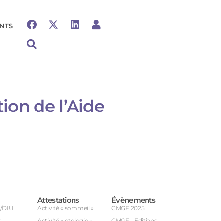
NTS
on de l’Aide
Attestations
Évènements
U/DIU
Activité « sommeil »
CMGF 2025
r
Activité « otologie »
CMGF - Editions