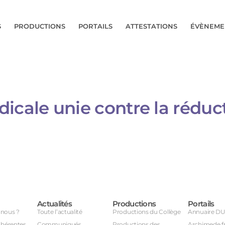
S
PRODUCTIONS
PORTAILS
ATTESTATIONS
ÉVÈNEME
ale unie contre la réducti
Actualités
Productions
Portails
nous ?
Toute l’actualité
Productions du Collège
Annuaire D
dhérentes
Communiqués
Productions des
Archimede.f