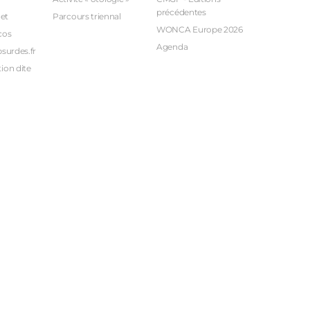
précédentes
et
Parcours triennal
WONCA Europe 2026
cos
Agenda
bsurdes.fr
ion dite