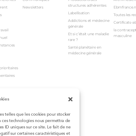
structures adhérentes
rent
Newsletters
Ebmfrance.n
Labellisation
s
Toutes les re
Addictions et médecine
Certificats-a
générale
avail
la contracept
Et si c’était une maladie
masculine
nuel
rare ?
nstances
Santé planétaire en
médecine générale
rioritaires
mentaires
okies
ies telles que les cookies pour stocker
 à ces technologies nous permettra de
 ID uniques sur ce site. Le fait de ne
atif sur certaines caractéristiques et