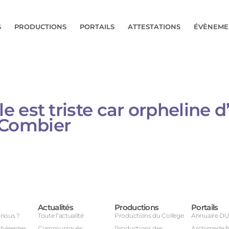
S
PRODUCTIONS
PORTAILS
ATTESTATIONS
ÉVÈNEME
est triste car orpheline d’
Combier
Actualités
Productions
Portails
nous ?
Toute l’actualité
Productions du Collège
Annuaire D
dhérentes
Communiqués
Productions des
Archimede.f