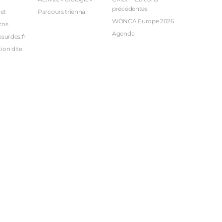
précédentes
et
Parcours triennal
WONCA Europe 2026
cos
Agenda
bsurdes.fr
ion dite