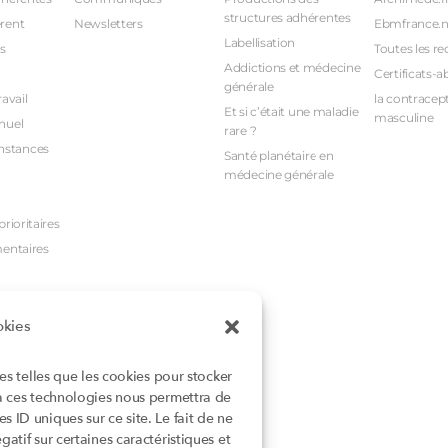
structures adhérentes
rent
Newsletters
Ebmfrance.n
Labellisation
s
Toutes les re
Addictions et médecine
Certificats-a
générale
avail
la contracept
Et si c’était une maladie
masculine
nuel
rare ?
nstances
Santé planétaire en
médecine générale
rioritaires
mentaires
okies
ies telles que les cookies pour stocker
 à ces technologies nous permettra de
 ID uniques sur ce site. Le fait de ne
atif sur certaines caractéristiques et