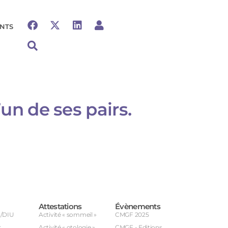
NTS
un de ses pairs.
Attestations
Évènements
U/DIU
Activité « sommeil »
CMGF 2025
r
Activité « otologie »
CMGF - Editions