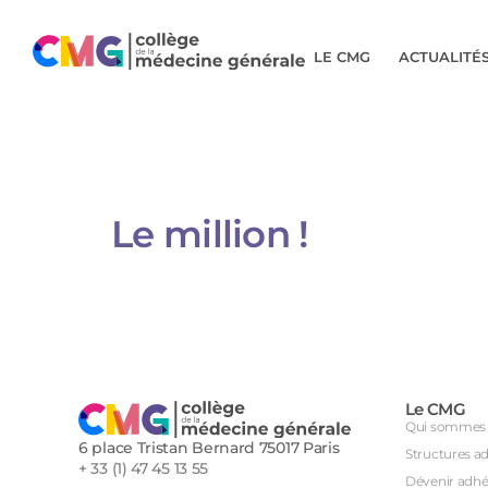
LE CMG
ACTUALITÉ
Le million !
Le CMG
Qui sommes 
6 place Tristan Bernard 75017 Paris
Structures a
+ 33 (1) 47 45 13 55
Dévenir adhé