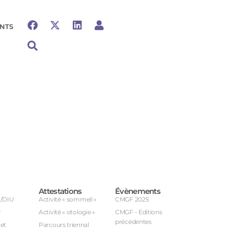
NTS
Attestations
Évènements
U/DIU
Activité « sommeil »
CMGF 2025
r
Activité « otologie »
CMGF - Editions
précédentes
et
Parcours triennal