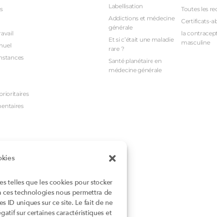
Labellisation
s
Toutes les re
Addictions et médecine
Certificats-a
générale
avail
la contracept
Et si c’était une maladie
masculine
nuel
rare ?
nstances
Santé planétaire en
médecine générale
rioritaires
mentaires
okies
ies telles que les cookies pour stocker
 à ces technologies nous permettra de
 ID uniques sur ce site. Le fait de ne
atif sur certaines caractéristiques et