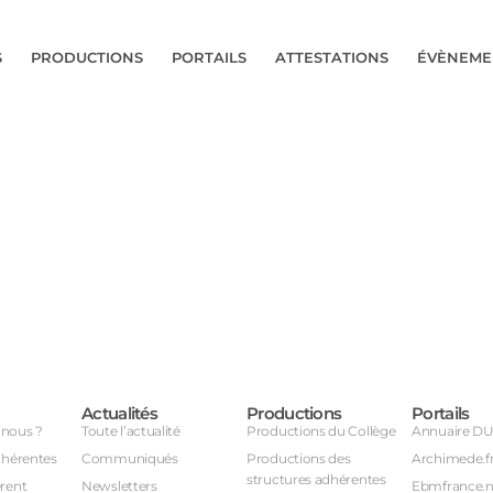
S
PRODUCTIONS
PORTAILS
ATTESTATIONS
ÉVÈNEME
Actualités
Productions
Portails
nous ?
Toute l’actualité
Productions du Collège
Annuaire D
dhérentes
Communiqués
Productions des
Archimede.f
structures adhérentes
rent
Newsletters
Ebmfrance.n