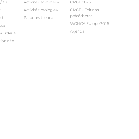
U/DIU
Activité « sommeil »
CMGF 2025
r
Activité « otologie »
CMGF - Editions
précédentes
et
Parcours triennal
WONCA Europe 2026
cos
Agenda
bsurdes.fr
ion dite