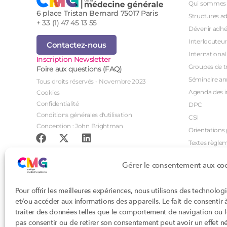
Qui sommes 
6 place Tristan Bernard 75017 Paris
Structures a
+ 33 (1) 47 45 13 55
Dévenir adhé
Interlocuteur
Contactez-nous
International
Inscription Newsletter
Groupes de tr
Foire aux questions (FAQ)
Séminaire an
Tous droits réservés - Novembre 2023
Agenda des i
Cookies
Confidentialité
DPC
Conditions générales d'utilisation
CSI
Conception : John Brightman
Orientations p
Textes règle
Gérer le consentement aux co
Pour offrir les meilleures expériences, nous utilisons des technolog
et/ou accéder aux informations des appareils. Le fait de consentir
traiter des données telles que le comportement de navigation ou les
pas consentir ou de retirer son consentement peut avoir un effet nég