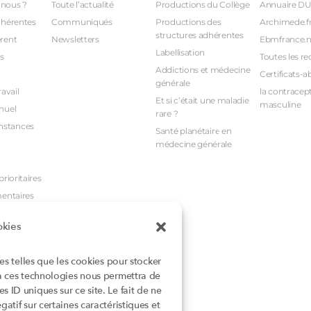
nous ?
Toute l’actualité
Productions du Collège
Annuaire D
dhérentes
Communiqués
Productions des
Archimede.f
structures adhérentes
rent
Newsletters
Ebmfrance.n
Labellisation
s
Toutes les re
Addictions et médecine
Certificats-a
générale
avail
la contracept
Et si c’était une maladie
masculine
nuel
rare ?
nstances
Santé planétaire en
médecine générale
rioritaires
mentaires
okies
ies telles que les cookies pour stocker
 à ces technologies nous permettra de
 ID uniques sur ce site. Le fait de ne
atif sur certaines caractéristiques et