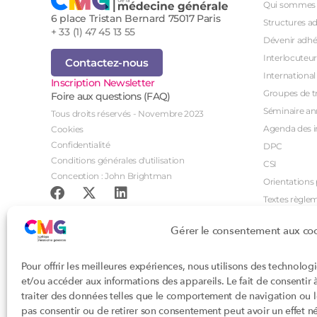
Qui sommes 
6 place Tristan Bernard 75017 Paris
Structures a
+ 33 (1) 47 45 13 55
Dévenir adhé
Interlocuteur
Contactez-nous
International
Inscription Newsletter
Groupes de tr
Foire aux questions (FAQ)
Séminaire an
Tous droits réservés - Novembre 2023
Agenda des i
Cookies
Confidentialité
DPC
Conditions générales d'utilisation
CSI
Conception : John Brightman
Orientations p
Textes règle
Gérer le consentement aux co
Pour offrir les meilleures expériences, nous utilisons des technolog
et/ou accéder aux informations des appareils. Le fait de consentir
traiter des données telles que le comportement de navigation ou les
pas consentir ou de retirer son consentement peut avoir un effet nég