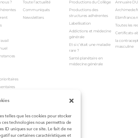
nous ?
Toute l’actualité
Productions du Collège
Annuaire D
dhérentes
Communiqués
Productions des
Archimede.f
structures adhérentes
rent
Newsletters
Ebmfrance.n
Labellisation
s
Toutes les re
Addictions et médecine
Certificats-a
générale
avail
la contracept
Et si c’était une maladie
masculine
nuel
rare ?
nstances
Santé planétaire en
médecine générale
rioritaires
mentaires
okies
ies telles que les cookies pour stocker
 à ces technologies nous permettra de
 ID uniques sur ce site. Le fait de ne
atif sur certaines caractéristiques et