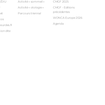
U/DIU
Activité « sommeil »
CMGF 2025
r
Activité « otologie »
CMGF - Editions
précédentes
et
Parcours triennal
WONCA Europe 2026
cos
Agenda
bsurdes.fr
ion dite