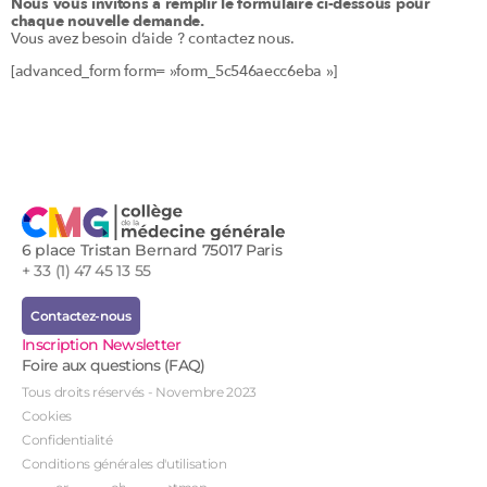
Nous vous invitons à remplir le formulaire ci-dessous pour
chaque nouvelle demande.
Vous avez besoin d’aide ? contactez nous.
[advanced_form form= »form_5c546aecc6eba »]
6 place Tristan Bernard 75017 Paris
+ 33 (1) 47 45 13 55
Contactez-nous
Inscription Newsletter
Foire aux questions (FAQ)
Tous droits réservés - Novembre 2023
Cookies
Confidentialité
Conditions générales d'utilisation