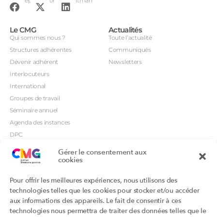
Conception : John Brightman
Le CMG
Actualités
Qui sommes nous ?
Toute l’actualité
Structures adhérentes
Communiqués
Dévenir adhérent
Newsletters
Interlocuteurs
International
Groupes de travail
Séminaire annuel
Agenda des instances
DPC
CSI
Gérer le consentement aux
Orientations prioritaires
cookies
Textes règlementaires
Productions
Portails
Pour offrir les meilleures expériences, nous utilisons des
Productions du Collège
Annuaire DU/DIU
technologies telles que les cookies pour stocker et/ou accéder
Productions des structures
Archimede.fr
aux informations des appareils. Le fait de consentir à ces
adhérentes
technologies nous permettra de traiter des données telles que le
Ebmfrance.net