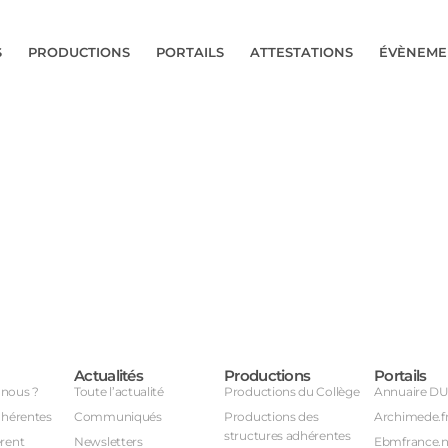
S
PRODUCTIONS
PORTAILS
ATTESTATIONS
ÉVÈNEME
Actualités
Productions
Portails
nous ?
Toute l’actualité
Productions du Collège
Annuaire D
dhérentes
Communiqués
Productions des
Archimede.f
structures adhérentes
rent
Newsletters
Ebmfrance.n