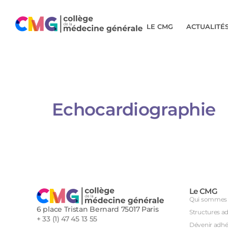
LE CMG
ACTUALITÉ
Echocardiographie​​
Le CMG
Qui sommes 
6 place Tristan Bernard 75017 Paris
Structures a
+ 33 (1) 47 45 13 55
Dévenir adhé