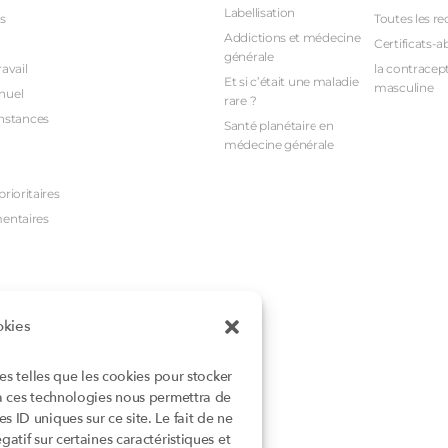
Labellisation
s
Toutes les re
Addictions et médecine
Certificats-a
générale
avail
la contracept
Et si c’était une maladie
masculine
nuel
rare ?
nstances
Santé planétaire en
médecine générale
rioritaires
mentaires
okies
ies telles que les cookies pour stocker
 à ces technologies nous permettra de
 ID uniques sur ce site. Le fait de ne
atif sur certaines caractéristiques et