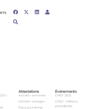
NTS
Attestations
Évènements
U/DIU
Activité « sommeil »
CMGF 2025
r
Activité « otologie »
CMGF - Editions
précédentes
et
Parcours triennal