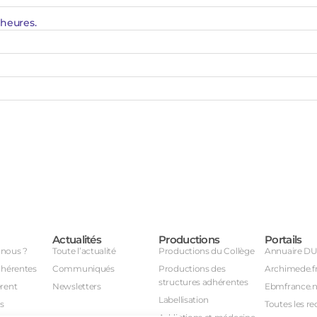
 heures.
Actualités
Productions
Portails
nous ?
Toute l’actualité
Productions du Collège
Annuaire D
dhérentes
Communiqués
Productions des
Archimede.f
structures adhérentes
rent
Newsletters
Ebmfrance.n
Labellisation
s
Toutes les re