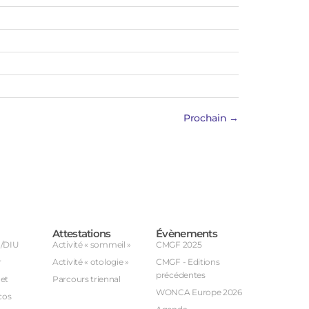
Prochain
→
Attestations
Évènements
U/DIU
Activité « sommeil »
CMGF 2025
r
Activité « otologie »
CMGF - Editions
précédentes
et
Parcours triennal
WONCA Europe 2026
cos