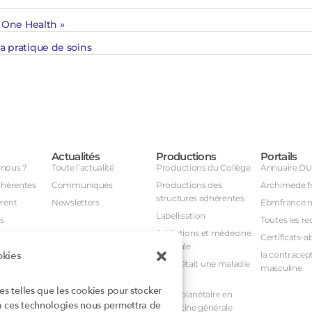
« One Health »
a pratique de soins
Actualités
Productions
Portails
nous ?
Toute l’actualité
Productions du Collège
Annuaire D
dhérentes
Communiqués
Productions des
Archimede.f
structures adhérentes
rent
Newsletters
Ebmfrance.n
Labellisation
s
Toutes les re
Addictions et médecine
Certificats-a
générale
okies
avail
la contracept
Et si c’était une maladie
masculine
nuel
rare ?
ies telles que les cookies pour stocker
nstances
Santé planétaire en
 à ces technologies nous permettra de
médecine générale