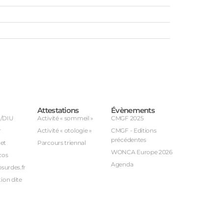
Attestations
Évènements
U/DIU
Activité « sommeil »
CMGF 2025
r
Activité « otologie »
CMGF - Editions
précédentes
et
Parcours triennal
WONCA Europe 2026
cos
Agenda
bsurdes.fr
ion dite