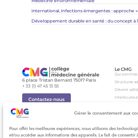
Médecine environnementale​
International, Infections émergentes : approche 
Développement durable en santé : du concept à l
Le CMG
Qui sommes 
6 place Tristan Bernard 75017 Paris
Structures a
+ 33 (1) 47 45 13 55
Dévenir adhé
Interlocuteur
Contactez-nous
International
Inscription Newsletter
Gérer le consentement aux co
Groupes de tr
Foire aux questions (FAQ)
Séminaire an
Tous droits réservés - Novembre 2023
Pour offrir les meilleures expériences, nous utilisons des technolog
Agenda des i
Cookies
et/ou accéder aux informations des appareils. Le fait de consentir
Confidentialité
DPC