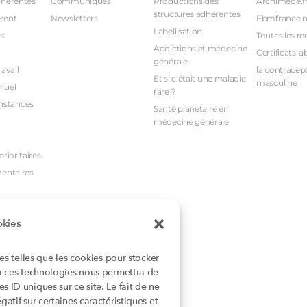
dhérentes
Communiqués
Productions des
Archimede.f
structures adhérentes
rent
Newsletters
Ebmfrance.n
Labellisation
s
Toutes les re
Addictions et médecine
Certificats-a
générale
avail
la contracept
Et si c’était une maladie
masculine
nuel
rare ?
nstances
Santé planétaire en
médecine générale
rioritaires
mentaires
okies
ies telles que les cookies pour stocker
 à ces technologies nous permettra de
 ID uniques sur ce site. Le fait de ne
atif sur certaines caractéristiques et