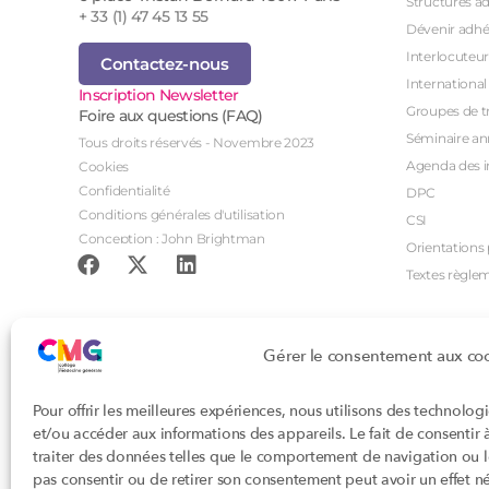
Structures a
+ 33 (1) 47 45 13 55
Dévenir adhé
Interlocuteur
Contactez-nous
International
Inscription Newsletter
Groupes de tr
Foire aux questions (FAQ)
Séminaire an
Tous droits réservés - Novembre 2023
Agenda des i
Cookies
Confidentialité
DPC
Conditions générales d'utilisation
CSI
Conception : John Brightman
Orientations p
Textes règle
Gérer le consentement aux co
Pour offrir les meilleures expériences, nous utilisons des technolog
et/ou accéder aux informations des appareils. Le fait de consentir
traiter des données telles que le comportement de navigation ou les
pas consentir ou de retirer son consentement peut avoir un effet nég