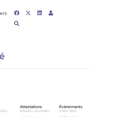
NTS
té
Attestations
Évènements
U/DIU
Activité « sommeil »
CMGF 2025