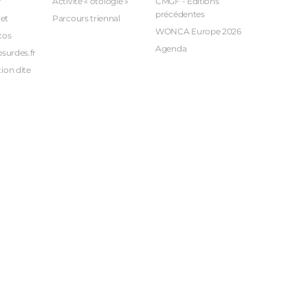
r
Activité « otologie »
CMGF - Editions
précédentes
et
Parcours triennal
WONCA Europe 2026
cos
Agenda
bsurdes.fr
ion dite