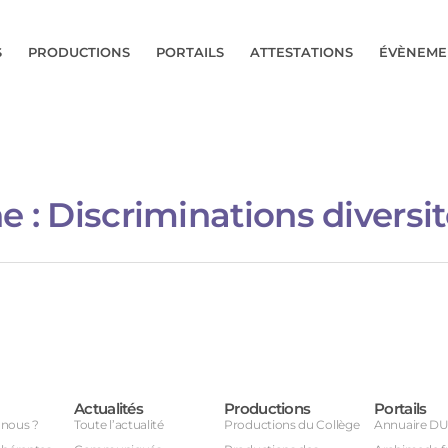
S
PRODUCTIONS
PORTAILS
ATTESTATIONS
ÉVÈNEME
e :
Discriminations diversi
Actualités
Productions
Portails
nous ?
Toute l’actualité
Productions du Collège
Annuaire D