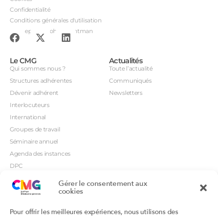
Confidentialité
Conditions générales d'utilisation
Conception : John Brightman
Le CMG
Actualités
Qui sommes nous ?
Toute l’actualité
Structures adhérentes
Communiqués
Dévenir adhérent
Newsletters
Interlocuteurs
International
Groupes de travail
Séminaire annuel
Agenda des instances
DPC
CSI
Gérer le consentement aux
Orientations prioritaires
cookies
Textes règlementaires
Productions
Portails
Pour offrir les meilleures expériences, nous utilisons des
Productions du Collège
Annuaire DU/DIU