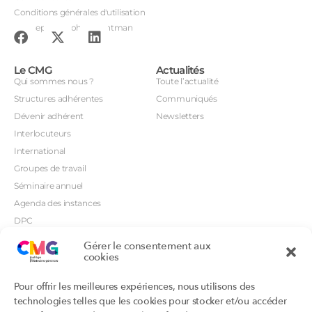
Conditions générales d'utilisation
Conception : John Brightman
Le CMG
Actualités
Qui sommes nous ?
Toute l’actualité
Structures adhérentes
Communiqués
Dévenir adhérent
Newsletters
Interlocuteurs
International
Groupes de travail
Séminaire annuel
Agenda des instances
DPC
CSI
Gérer le consentement aux
Orientations prioritaires
cookies
Textes règlementaires
Productions
Portails
Pour offrir les meilleures expériences, nous utilisons des
Productions du Collège
Annuaire DU/DIU
technologies telles que les cookies pour stocker et/ou accéder