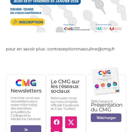
pour en savoir plus : contraceptionmasculine@cmg.fr
Le CMG sur
les réseaux
Newsletters
sociaux
Inscrivez-vous aux
Retrouvez-nous
Téléchargez la
newsletters pour
sur nos comptes
Présentation
rester informé(e)
officiels Facebook
des dernières
et X (ex-Twitter)
du CMG
actualités du
Collège de la
Télécharger
Médecine Générale
Je