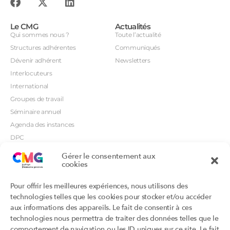
Le CMG
Actualités
Qui sommes nous ?
Toute l’actualité
Structures adhérentes
Communiqués
Dévenir adhérent
Newsletters
Interlocuteurs
International
Groupes de travail
Séminaire annuel
Agenda des instances
DPC
CSI
Gérer le consentement aux
cookies
Orientations prioritaires
Textes règlementaires
Productions
Portails
Pour offrir les meilleures expériences, nous utilisons des
Productions du Collège
Annuaire DU/DIU
technologies telles que les cookies pour stocker et/ou accéder
Productions des structures
Archimede.fr
aux informations des appareils. Le fait de consentir à ces
adhérentes
technologies nous permettra de traiter des données telles que le
Ebmfrance.net
Labellisation
comportement de navigation ou les ID uniques sur ce site. Le fait