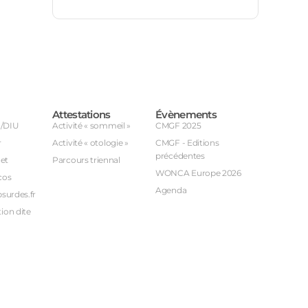
Attestations
Évènements
U/DIU
Activité « sommeil »
CMGF 2025
r
Activité « otologie »
CMGF - Editions
précédentes
et
Parcours triennal
WONCA Europe 2026
cos
Agenda
bsurdes.fr
ion dite