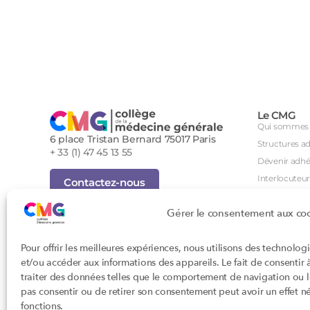
Le CMG
Qui sommes 
6 place Tristan Bernard 75017 Paris
Structures a
+ 33 (1) 47 45 13 55
Dévenir adhé
Interlocuteur
Contactez-nous
International
Inscription Newsletter
Gérer le consentement aux co
Groupes de tr
Foire aux questions (FAQ)
Séminaire an
Tous droits réservés - Novembre 2023
Pour offrir les meilleures expériences, nous utilisons des technolog
Agenda des i
Cookies
et/ou accéder aux informations des appareils. Le fait de consentir
Confidentialité
DPC
traiter des données telles que le comportement de navigation ou les
Conditions générales d'utilisation
CSI
pas consentir ou de retirer son consentement peut avoir un effet nég
Conception : John Brightman
Orientations p
fonctions.