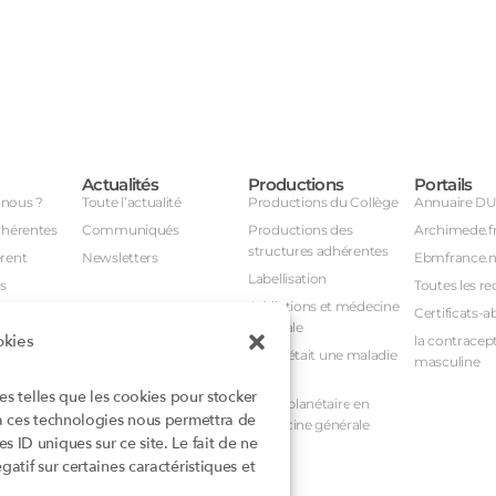
Actualités
Productions
Portails
nous ?
Toute l’actualité
Productions du Collège
Annuaire D
dhérentes
Communiqués
Productions des
Archimede.f
structures adhérentes
rent
Newsletters
Ebmfrance.n
Labellisation
s
Toutes les re
Addictions et médecine
Certificats-a
générale
okies
avail
la contracept
Et si c’était une maladie
masculine
nuel
rare ?
ies telles que les cookies pour stocker
nstances
Santé planétaire en
 à ces technologies nous permettra de
médecine générale
 ID uniques sur ce site. Le fait de ne
atif sur certaines caractéristiques et
rioritaires