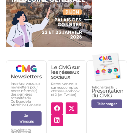
Le CMG sur
les réseaux
Newsletters
sociaux
Inscrivez-vous aux
Retrouvez-nous
Téléchargez la
newsletters pour
sur nos comptes
Présentation
rester informé(e)
officiels Facebook
des dernières
et X (ex-Twitter)
du CMG
actualités du
Collège de la
Télécharger
Médecine Générale
Je
m'inscris
Newsletters
précédentes