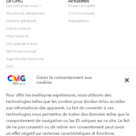
Le CMG
Actualités
Qui sommes nous ?
Toute l’actualité
Structures adhérentes
Communiqués
Dévenir adhérent
Newsletters
Interlocuteurs
International
Groupes de travail
Séminaire annuel
Agenda des instances
DPC
CSI
Gérer le consentement aux
Orientations prioritaires
cookies
Textes règlementaires
Productions
Portails
Pour offrir les meilleures expériences, nous utilisons des
Productions du Collège
Annuaire DU/DIU
technologies telles que les cookies pour stocker et/ou accéder
Productions des structures
Archimede.fr
aux informations des appareils. Le fait de consentir à ces
adhérentes
technologies nous permettra de traiter des données telles que le
Ebmfrance.net
Labellisation
comportement de navigation ou les ID uniques sur ce site. Le fait
Toutes les recos
de ne pas consentir ou de retirer son consentement peut avoir
Addictions et médecine générale
Certificats-absurdes.fr
un effet négatif sur certaines caractéristiques et fonctions.
Et si c’était une maladie rare ?