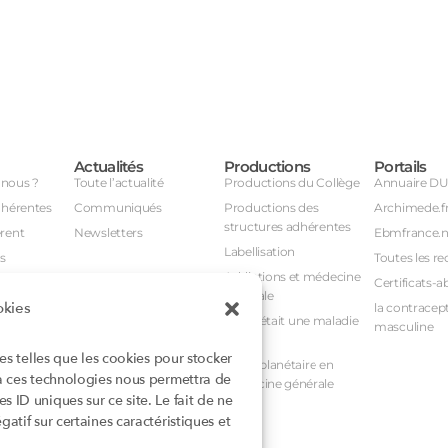
Actualités
Productions
Portails
nous ?
Toute l’actualité
Productions du Collège
Annuaire D
dhérentes
Communiqués
Productions des
Archimede.f
structures adhérentes
rent
Newsletters
Ebmfrance.n
Labellisation
s
Toutes les re
Addictions et médecine
Certificats-a
générale
okies
avail
la contracept
Et si c’était une maladie
masculine
nuel
rare ?
ies telles que les cookies pour stocker
nstances
Santé planétaire en
 à ces technologies nous permettra de
médecine générale
 ID uniques sur ce site. Le fait de ne
atif sur certaines caractéristiques et
rioritaires