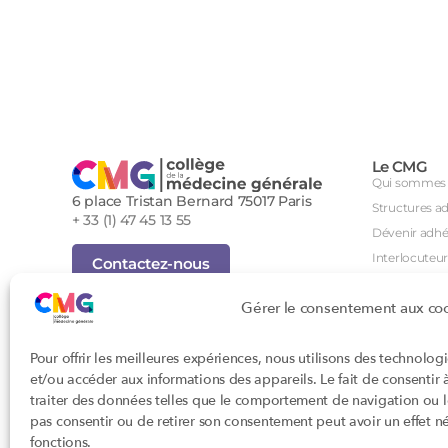
Le CMG
Qui sommes 
6 place Tristan Bernard 75017 Paris
Structures a
+ 33 (1) 47 45 13 55
Dévenir adhé
Interlocuteur
Contactez-nous
International
Inscription Newsletter
Gérer le consentement aux co
Groupes de tr
Foire aux questions (FAQ)
Séminaire an
Tous droits réservés - Novembre 2023
Pour offrir les meilleures expériences, nous utilisons des technolog
Agenda des i
Cookies
et/ou accéder aux informations des appareils. Le fait de consentir
Confidentialité
DPC
traiter des données telles que le comportement de navigation ou les
Conditions générales d'utilisation
CSI
pas consentir ou de retirer son consentement peut avoir un effet nég
Conception : John Brightman
Orientations p
fonctions.