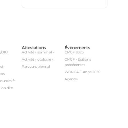
Attestations
Évènements
U/DIU
Activité « sommeil »
CMGF 2025
r
Activité « otologie »
CMGF - Editions
précédentes
et
Parcours triennal
WONCA Europe 2026
cos
Agenda
bsurdes.fr
ion dite