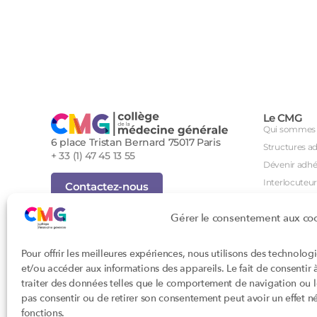
Le CMG
Qui sommes 
6 place Tristan Bernard 75017 Paris
Structures a
+ 33 (1) 47 45 13 55
Dévenir adhé
Interlocuteur
Contactez-nous
International
Inscription Newsletter
Gérer le consentement aux co
Groupes de tr
Foire aux questions (FAQ)
Séminaire an
Tous droits réservés - Novembre 2023
Pour offrir les meilleures expériences, nous utilisons des technolog
Agenda des i
Cookies
et/ou accéder aux informations des appareils. Le fait de consentir
Confidentialité
DPC
traiter des données telles que le comportement de navigation ou les
Conditions générales d'utilisation
CSI
pas consentir ou de retirer son consentement peut avoir un effet nég
Conception : John Brightman
Orientations p
fonctions.