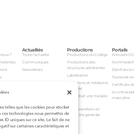
Actualités
Productions
Portails
nous ?
Toute l’actualité
Productions du Collège
Annuaire D
dhérentes
Communiqués
Productions des
Archimede.f
structures adhérentes
rent
Newsletters
Ebmfrance.n
Labellisation
s
Toutes les re
Addictions et médecine
Certificats-a
générale
okies
avail
la contracept
Et si c’était une maladie
masculine
nuel
rare ?
ies telles que les cookies pour stocker
nstances
Santé planétaire en
 à ces technologies nous permettra de
médecine générale
 ID uniques sur ce site. Le fait de ne
atif sur certaines caractéristiques et
rioritaires