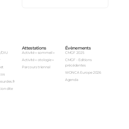
Attestations
Évènements
U/DIU
Activité « sommeil »
CMGF 2025
r
Activité « otologie »
CMGF - Editions
précédentes
et
Parcours triennal
WONCA Europe 2026
cos
Agenda
bsurdes.fr
ion dite