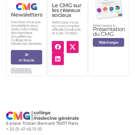
Le CMG sur
les réseaux
Newsletters
sociaux
Inscrivez-vous aux
Retrouvez-nous
Téléchargez la
newsletters pour
sur nos comptes
Présentation
rester informé(e)
officiels Facebook
des dernières
et X (ex-Twitter)
du CMG
actualités du
Collège de la
Télécharger
Médecine Générale
Je
m'inscris
Newsletters
précédentes
6 place Tristan Bernard 75017 Paris
+ 33 (1) 47 45 13 55