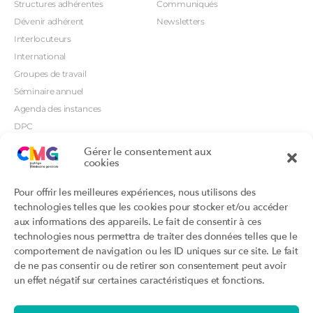
Structures adhérentes
Communiqués
Dévenir adhérent
Newsletters
Interlocuteurs
International
Groupes de travail
Séminaire annuel
Agenda des instances
DPC
CSI
Gérer le consentement aux
Orientations prioritaires
cookies
Textes règlementaires
Productions
Portails
Pour offrir les meilleures expériences, nous utilisons des
Productions du Collège
Annuaire DU/DIU
technologies telles que les cookies pour stocker et/ou accéder
Productions des structures
Archimede.fr
aux informations des appareils. Le fait de consentir à ces
adhérentes
technologies nous permettra de traiter des données telles que le
Ebmfrance.net
Labellisation
comportement de navigation ou les ID uniques sur ce site. Le fait
Toutes les recos
de ne pas consentir ou de retirer son consentement peut avoir
Addictions et médecine générale
Certificats-absurdes.fr
un effet négatif sur certaines caractéristiques et fonctions.
Et si c’était une maladie rare ?
la contraception dite masculine
Santé planétaire en médecine