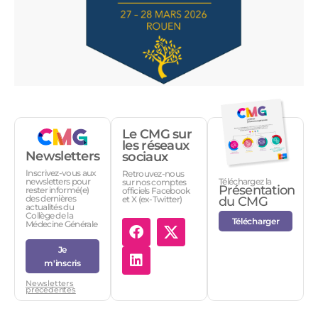
Le CMG sur
les réseaux
Newsletters
sociaux
Inscrivez-vous aux
Retrouvez-nous
Téléchargez la
newsletters pour
sur nos comptes
Présentation
rester informé(e)
officiels Facebook
des dernières
et X (ex-Twitter)
du CMG
actualités du
Collège de la
Télécharger
Médecine Générale
Je
m'inscris
Newsletters
précédentes