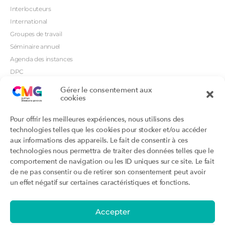
Interlocuteurs
International
Groupes de travail
Séminaire annuel
Agenda des instances
DPC
CSI
Gérer le consentement aux
Orientations prioritaires
cookies
Textes règlementaires
Productions
Portails
Pour offrir les meilleures expériences, nous utilisons des
Productions du Collège
Annuaire DU/DIU
technologies telles que les cookies pour stocker et/ou accéder
Productions des structures
Archimede.fr
aux informations des appareils. Le fait de consentir à ces
adhérentes
technologies nous permettra de traiter des données telles que le
Ebmfrance.net
Labellisation
comportement de navigation ou les ID uniques sur ce site. Le fait
Toutes les recos
de ne pas consentir ou de retirer son consentement peut avoir
Addictions et médecine générale
Certificats-absurdes.fr
un effet négatif sur certaines caractéristiques et fonctions.
Et si c’était une maladie rare ?
la contraception dite masculine
Santé planétaire en médecine
générale
Accepter
Attestations
Évènements
Activité « sommeil »
CMGF 2025