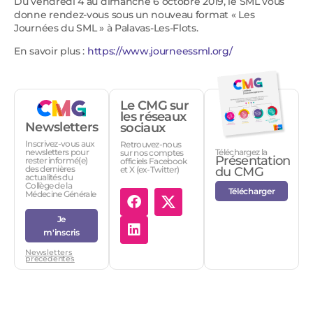
Du vendredi 4 au dimanche 6 octobre 2019, le SML vous
donne rendez-vous sous un nouveau format « Les
Journées du SML » à Palavas-Les-Flots.
En savoir plus :
https://www.journeessml.org/
Le CMG sur
les réseaux
Newsletters
sociaux
Inscrivez-vous aux
Retrouvez-nous
Téléchargez la
newsletters pour
sur nos comptes
Présentation
rester informé(e)
officiels Facebook
des dernières
et X (ex-Twitter)
du CMG
actualités du
Collège de la
Télécharger
Médecine Générale
Je
m'inscris
Newsletters
précédentes