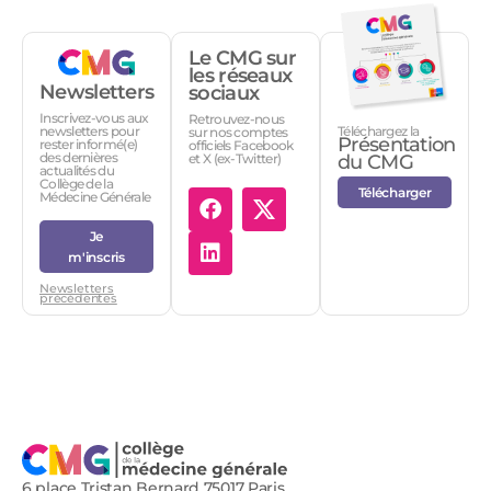
Le CMG sur
les réseaux
Newsletters
sociaux
Inscrivez-vous aux
Retrouvez-nous
Téléchargez la
newsletters pour
sur nos comptes
Présentation
rester informé(e)
officiels Facebook
des dernières
et X (ex-Twitter)
du CMG
actualités du
Collège de la
Télécharger
Médecine Générale
Je
m'inscris
Newsletters
précédentes
6 place Tristan Bernard 75017 Paris