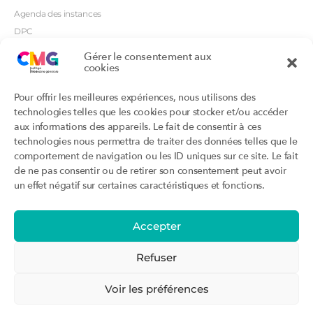
Agenda des instances
DPC
CSI
Gérer le consentement aux
Orientations prioritaires
cookies
Textes règlementaires
Productions
Portails
Pour offrir les meilleures expériences, nous utilisons des
Productions du Collège
Annuaire DU/DIU
technologies telles que les cookies pour stocker et/ou accéder
Productions des structures
Archimede.fr
aux informations des appareils. Le fait de consentir à ces
adhérentes
technologies nous permettra de traiter des données telles que le
Ebmfrance.net
Labellisation
comportement de navigation ou les ID uniques sur ce site. Le fait
Toutes les recos
de ne pas consentir ou de retirer son consentement peut avoir
Addictions et médecine générale
Certificats-absurdes.fr
un effet négatif sur certaines caractéristiques et fonctions.
Et si c’était une maladie rare ?
la contraception dite masculine
Santé planétaire en médecine
générale
Accepter
Attestations
Évènements
Activité « sommeil »
CMGF 2025
Refuser
Activité « otologie »
CMGF - Editions précédentes
Parcours triennal
WONCA Europe 2026
Voir les préférences
Agenda