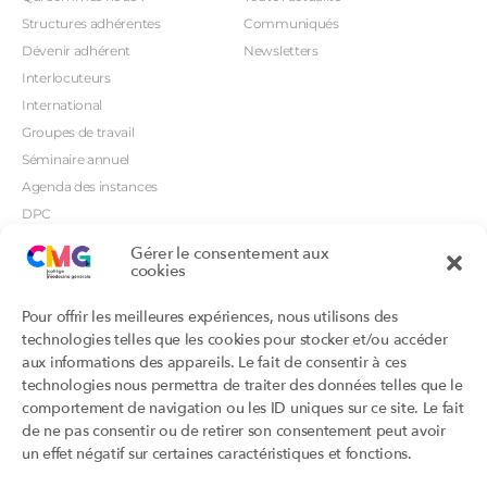
Structures adhérentes
Communiqués
Dévenir adhérent
Newsletters
Interlocuteurs
International
Groupes de travail
Séminaire annuel
Agenda des instances
DPC
CSI
Gérer le consentement aux
cookies
Orientations prioritaires
Textes règlementaires
Productions
Portails
Pour offrir les meilleures expériences, nous utilisons des
Productions du Collège
Annuaire DU/DIU
technologies telles que les cookies pour stocker et/ou accéder
Productions des structures
Archimede.fr
aux informations des appareils. Le fait de consentir à ces
adhérentes
technologies nous permettra de traiter des données telles que le
Ebmfrance.net
Labellisation
comportement de navigation ou les ID uniques sur ce site. Le fait
Toutes les recos
de ne pas consentir ou de retirer son consentement peut avoir
Addictions et médecine générale
Certificats-absurdes.fr
un effet négatif sur certaines caractéristiques et fonctions.
Et si c’était une maladie rare ?
la contraception dite masculine
Santé planétaire en médecine