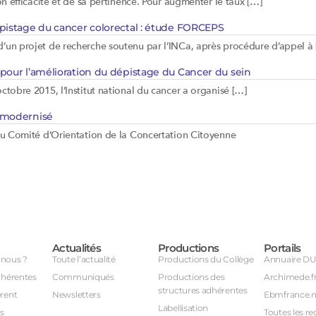
on efficacité et de sa pertinence. Pour augmenter le taux […]
épistage du cancer colorectal : étude FORCEPS
’un projet de recherche soutenu par l’INCa, après procédure d’appel à
pour l’amélioration du dépistage du Cancer du sein
tobre 2015, l’Institut national du cancer a organisé […]
e modernisé
 du Comité d’Orientation de la Concertation Citoyenne
Actualités
Productions
Portails
nous ?
Toute l’actualité
Productions du Collège
Annuaire D
dhérentes
Communiqués
Productions des
Archimede.f
structures adhérentes
rent
Newsletters
Ebmfrance.n
Labellisation
s
Toutes les re