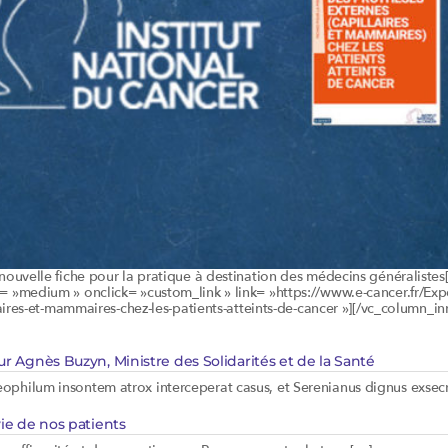
nouvelle fiche pour la pratique à destination des médecins généraliste
 »medium » onclick= »custom_link » link= »https://www.e-cancer.fr/Expe
aires-et-mammaires-chez-les-patients-atteints-de-cancer »][/vc_column_i
ur Agnès Buzyn, Ministre des Solidarités et de la Santé
philum insontem atrox interceperat casus, et Serenianus dignus exsec
vie de nos patients