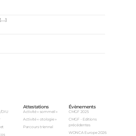
 […]
Attestations
Évènements
U/DIU
Activité « sommeil »
CMGF 2025
r
Activité « otologie »
CMGF - Editions
précédentes
et
Parcours triennal
WONCA Europe 2026
cos