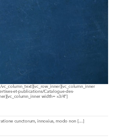
s[/vc_column_text][vc_row_inner][vc_column_inner
rtises-et-publications/Catalogue-des-
nner][vc_column_inner width= »3/4″]
ratione cunctorum, innoxius, modo non […]