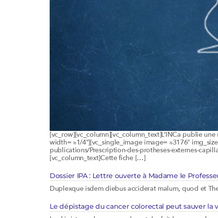
[vc_row][vc_column][vc_column_text]L’INCa publie une 
width= »1/4″][vc_single_image image= »3176″ img_size=
publications/Prescription-des-protheses-externes-capill
[vc_column_text]Cette fiche […]
Dossier IPA : Lettre ouverte à Madame le Professe
Duplexque isdem diebus acciderat malum, quod et Theo
Le dépistage du cancer colorectal peut sauver la 