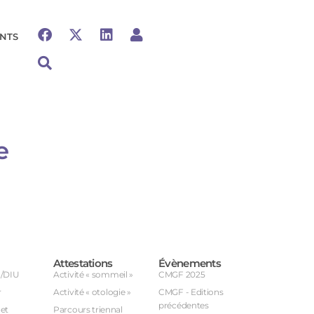
NTS
e
Attestations
Évènements
U/DIU
Activité « sommeil »
CMGF 2025
r
Activité « otologie »
CMGF - Editions
précédentes
et
Parcours triennal