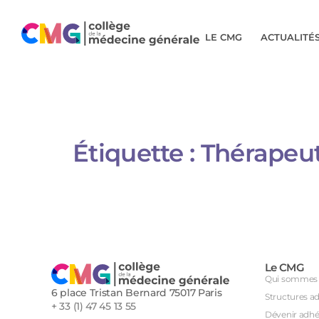
LE CMG
ACTUALITÉ
Étiquette :
Thérapeu
Le CMG
Qui sommes 
6 place Tristan Bernard 75017 Paris
Structures a
+ 33 (1) 47 45 13 55
Dévenir adhé