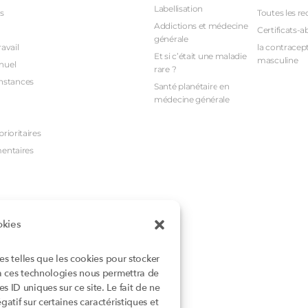
Labellisation
s
Toutes les re
Addictions et médecine
Certificats-a
générale
avail
la contracept
Et si c’était une maladie
masculine
nuel
rare ?
nstances
Santé planétaire en
médecine générale
rioritaires
mentaires
okies
ies telles que les cookies pour stocker
 à ces technologies nous permettra de
 ID uniques sur ce site. Le fait de ne
atif sur certaines caractéristiques et