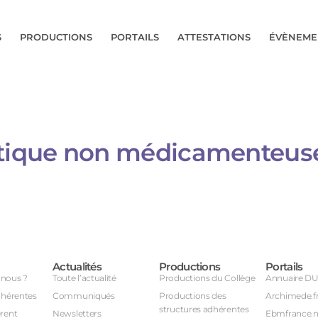
S
PRODUCTIONS
PORTAILS
ATTESTATIONS
ÉVÈNEME
tique non médicamenteus
Actualités
Productions
Portails
nous ?
Toute l’actualité
Productions du Collège
Annuaire D
dhérentes
Communiqués
Productions des
Archimede.f
structures adhérentes
rent
Newsletters
Ebmfrance.n