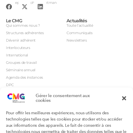
Conception : John Brightman
Le CMG
Actualités
Qui sommes nous ?
Toute l’actualité
Structures adhérentes
Communiqués
Dévenir adhérent
Newsletters
Interlocuteurs
International
Groupes de travail
Séminaire annuel
Agenda des instances
DPC
CSI
Gérer le consentement aux
cookies
Orientations prioritaires
Textes règlementaires
Productions
Portails
Pour offrir les meilleures expériences, nous utilisons des
Productions du Collège
Annuaire DU/DIU
technologies telles que les cookies pour stocker et/ou accéder
Productions des structures
Archimede.fr
aux informations des appareils. Le fait de consentir à ces
adhérentes
technologies nous permettra de traiter des données telles que le
Ebmfrance.net