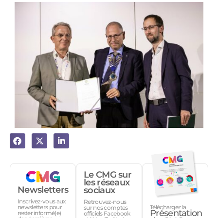
Le CMG sur
les réseaux
Newsletters
sociaux
Inscrivez-vous aux
Retrouvez-nous
Téléchargez la
newsletters pour
sur nos comptes
Présentation
rester informé(e)
officiels Facebook