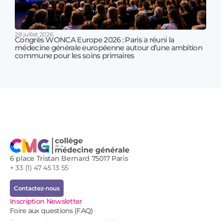
28 juillet 2026
Congrès WONCA Europe 2026 : Paris a réuni la
médecine générale européenne autour d’une ambition
17 jui
commune pour les soins primaires
Prof
!
6 place Tristan Bernard 75017 Paris
+ 33 (1) 47 45 13 55
Contactez-nous
Inscription Newsletter
Foire aux questions (FAQ)