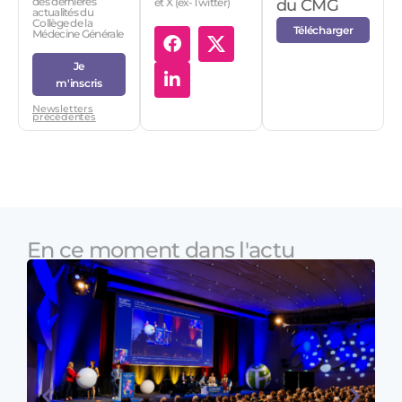
des dernières
et X (ex-Twitter)
du CMG
actualités du
Collège de la
Télécharger
Médecine Générale
Je
m'inscris
Newsletters
précédentes
En ce moment dans l'actu