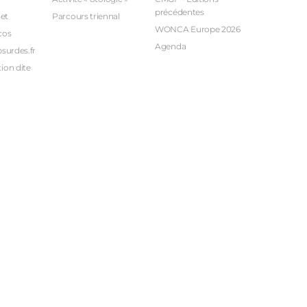
précédentes
et
Parcours triennal
WONCA Europe 2026
cos
Agenda
bsurdes.fr
ion dite