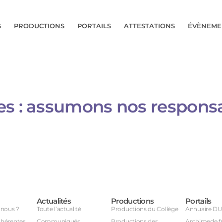
S
PRODUCTIONS
PORTAILS
ATTESTATIONS
ÉVÈNEME
s : assumons nos responsab
Actualités
Productions
Portails
nous ?
Toute l’actualité
Productions du Collège
Annuaire D
dhérentes
Communiqués
Productions des
Archimede.f