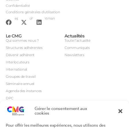
Confidentialité
Conditions générales d'utilisation
Conception : John Brightman
Le CMG
Actualités
Qui sommes nous ?
Toute l’actualité
Structures adhérentes
Communiqués
Dévenir adhérent
Newsletters
Interlocuteurs
International
Groupes de travail
Séminaire annuel
Agenda des instances
DPC
CSI
Gérer le consentement aux
Orientations prioritaires
cookies
Textes règlementaires
Productions
Portails
Pour offrir les meilleures expériences, nous utilisons des
Productions du Collège
Annuaire DU/DIU