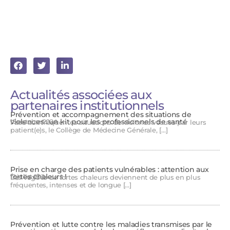
Actualités associées aux
partenaires institutionnels
Prévention et accompagnement des situations de
violences : un kit pour les professionnels de santé
18 octobre 2024
Face aux fréquentes situations de violence vécues par leurs
patient(e)s, le Collège de Médecine Générale, […]
Prise en charge des patients vulnérables : attention aux
fortes chaleurs !
12 juillet 2024
Les vagues de fortes chaleurs deviennent de plus en plus
fréquentes, intenses et de longue […]
Prévention et lutte contre les maladies transmises par le