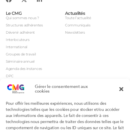
Le CMG
Actualités
Qui sommes nous ?
Toute l’actualité
Structures adhérentes
Communiqués
Dévenir adhérent
Newsletters
Interlocuteurs
International
Groupes de travail
Séminaire annuel
Agenda des instances
DPC
CSI
Gérer le consentement aux
cookies
Orientations prioritaires
Textes règlementaires
Productions
Portails
Pour offrir les meilleures expériences, nous utilisons des
Productions du Collège
Annuaire DU/DIU
technologies telles que les cookies pour stocker et/ou accéder
Productions des structures
Archimede.fr
aux informations des appareils. Le fait de consentir à ces
adhérentes
technologies nous permettra de traiter des données telles que le
Ebmfrance.net
Labellisation
comportement de navigation ou les ID uniques sur ce site. Le fait
Toutes les recos