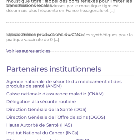
moustique tigre : rappel des bons réflexes pour limiter les
transmissions locales.
21 juin 2024
La transmission d’arboviroses par le moustique tigre est
désormais plus fréquente en France hexagonale et […]
Les dernières productions du CMG…
18 juillet 2023
Mémo vaccination de 0 à 24 ans Données synthétiques pour la
pratique vaccinale de 0 […]
Voir les autres articles
Partenaires institutionnels
Agence nationale de sécurité du médicament et des
produits de santé (ANSM)​
Caisse nationale d'assurance maladie​ (CNAM)
Délégation à la sécurité routière
Direction Générale de la Santé (DGS)
Direction Générale de l’Offre de soins (DGOS)
Haute Autorité de Santé (HAS)
Institut National du Cancer (INCa)