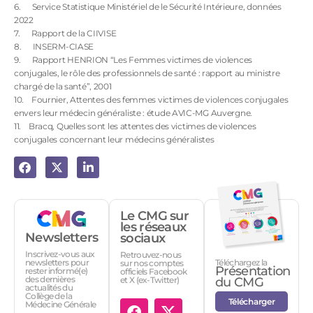
6. Service Statistique Ministériel de le Sécurité Intérieure, données
2022
7. Rapport de la CIIVISE
8. INSERM-CIASE
9. Rapport HENRION “Les Femmes victimes de violences
conjugales, le rôle des professionnels de santé : rapport au ministre
chargé de la santé”, 2001
10. Fournier, Attentes des femmes victimes de violences conjugales
envers leur médecin généraliste : étude AVIC-MG Auvergne.
11. Bracq, Quelles sont les attentes des victimes de violences
conjugales concernant leur médecins généralistes
Le CMG sur
les réseaux
Newsletters
sociaux
Inscrivez-vous aux
Retrouvez-nous
Téléchargez la
newsletters pour
sur nos comptes
Présentation
rester informé(e)
officiels Facebook
des dernières
et X (ex-Twitter)
du CMG
actualités du
Collège de la
Télécharger
Médecine Générale