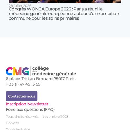
28 juillet 2026
Congrès WONCA Europe 2026 : Paris a réuni la
médecine générale européenne autour d’une ambition
17 jui
commune pour les soins primaires
Prof
!
6 place Tristan Bernard 75017 Paris
+ 33 (1) 47 45 13 55
Contactez-nous
Inscription Newsletter
Foire aux questions (FAQ)
Tous droits réservés - Novembre 2023
Cookies
Confidentialité