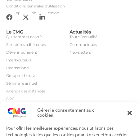
Conditions générales d'utilisation
Conception : John Brightman
Le CMG
Actualités
Qui sommes nous ?
Toute l’actualité
Structures adhérentes
Communiqués
Dévenir adhérent
Newsletters
Interlocuteurs
International
Groupes de travail
Séminaire annuel
Agenda des instances
DPC
CSI
Gérer le consentement aux
Orientations prioritaires
cookies
Textes règlementaires
Productions
Portails
Pour offrir les meilleures expériences, nous utilisons des
Productions du Collège
Annuaire DU/DIU
technologies telles que les cookies pour stocker et/ou accéder