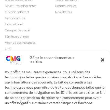
Structures adhérentes
Communiqués
Dévenir adhérent
Newsletters
Interlocuteurs
International
Groupes de travail
Séminaire annuel
Agenda des instances
DPC
CSI
Gérer le consentement aux
Orientations prioritaires
cookies
Textes règlementaires
Productions
Portails
Pour offrir les meilleures expériences, nous utilisons des
Productions du Collège
Annuaire DU/DIU
technologies telles que les cookies pour stocker et/ou accéder
Productions des structures
Archimede.fr
aux informations des appareils. Le fait de consentir à ces
adhérentes
technologies nous permettra de traiter des données telles que le
Ebmfrance.net
Labellisation
comportement de navigation ou les ID uniques sur ce site. Le fait
Toutes les recos
de ne pas consentir ou de retirer son consentement peut avoir
Addictions et médecine générale
Certificats-absurdes.fr
un effet négatif sur certaines caractéristiques et fonctions.
Et si c’était une maladie rare ?
la contraception dite masculine