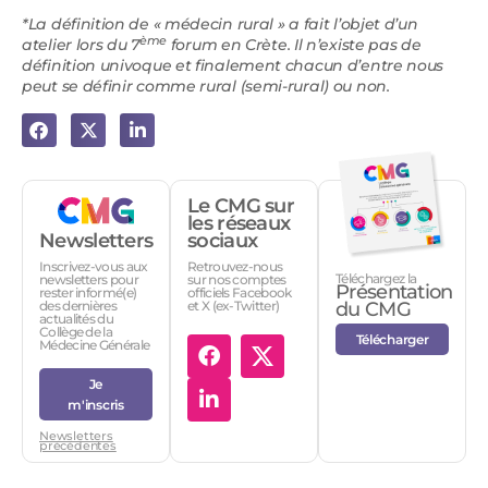
*La définition de « médecin rural » a fait l’objet d’un
ème
atelier lors du 7
forum en Crète. Il n’existe pas de
définition univoque et finalement chacun d’entre nous
peut se définir comme rural (semi-rural) ou non.
Le CMG sur
les réseaux
Newsletters
sociaux
Inscrivez-vous aux
Retrouvez-nous
Téléchargez la
newsletters pour
sur nos comptes
Présentation
rester informé(e)
officiels Facebook
des dernières
et X (ex-Twitter)
du CMG
actualités du
Collège de la
Télécharger
Médecine Générale
Je
m'inscris
Newsletters
précédentes