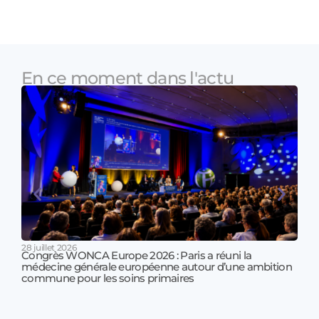
En ce moment dans l'actu
28 juillet 2026
Congrès WONCA Europe 2026 : Paris a réuni la
médecine générale européenne autour d’une ambition
17 jui
commune pour les soins primaires
Prof
!