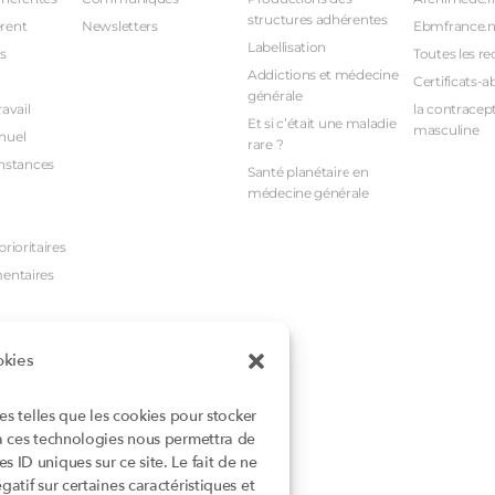
structures adhérentes
rent
Newsletters
Ebmfrance.n
Labellisation
s
Toutes les re
Addictions et médecine
Certificats-a
générale
avail
la contracept
Et si c’était une maladie
masculine
nuel
rare ?
nstances
Santé planétaire en
médecine générale
rioritaires
mentaires
okies
ies telles que les cookies pour stocker
 à ces technologies nous permettra de
 ID uniques sur ce site. Le fait de ne
atif sur certaines caractéristiques et