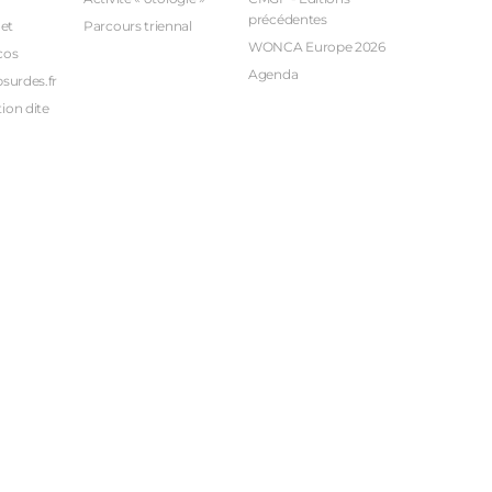
précédentes
et
Parcours triennal
WONCA Europe 2026
cos
Agenda
bsurdes.fr
ion dite