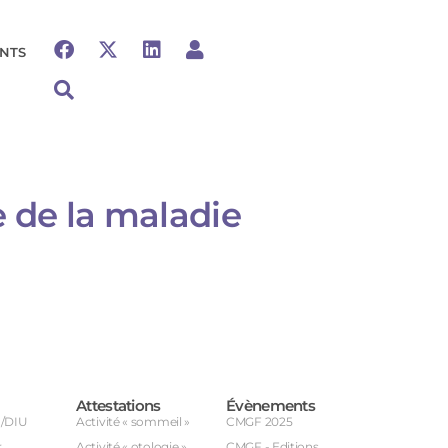
NTS
e de la maladie
Attestations
Évènements
U/DIU
Activité « sommeil »
CMGF 2025
r
Activité « otologie »
CMGF - Editions