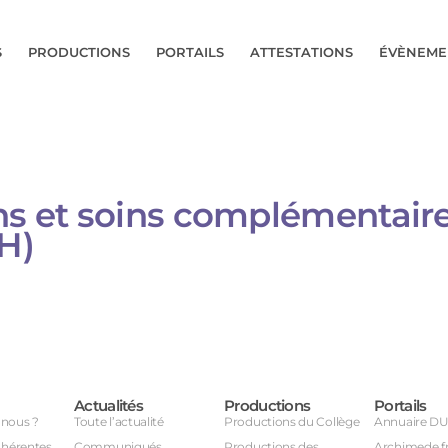
S
PRODUCTIONS
PORTAILS
ATTESTATIONS
ÉVÈNEME
ons et soins complémentair
) ​
Actualités
Productions
Portails
nous ?
Toute l’actualité
Productions du Collège
Annuaire D
dhérentes
Communiqués
Productions des
Archimede.f