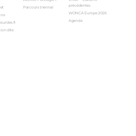
précédentes
et
Parcours triennal
WONCA Europe 2026
cos
Agenda
bsurdes.fr
ion dite