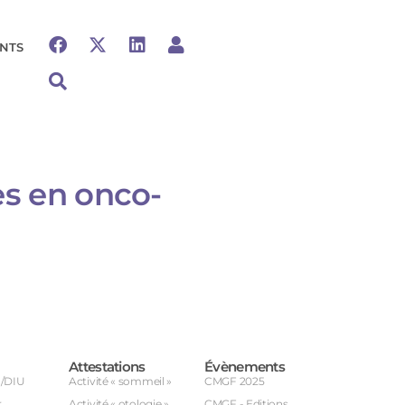
NTS
es en onco-
Attestations
Évènements
U/DIU
Activité « sommeil »
CMGF 2025
r
Activité « otologie »
CMGF - Editions