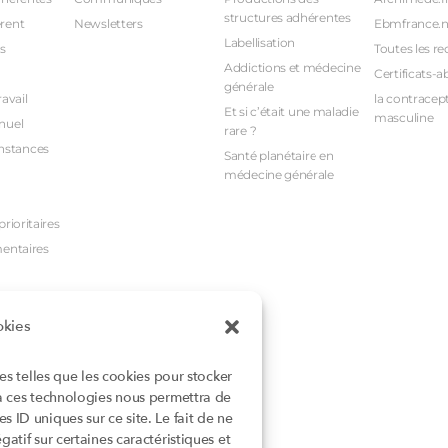
structures adhérentes
rent
Newsletters
Ebmfrance.n
Labellisation
s
Toutes les re
Addictions et médecine
Certificats-a
générale
avail
la contracept
Et si c’était une maladie
masculine
nuel
rare ?
nstances
Santé planétaire en
médecine générale
rioritaires
mentaires
okies
ies telles que les cookies pour stocker
 à ces technologies nous permettra de
 ID uniques sur ce site. Le fait de ne
atif sur certaines caractéristiques et