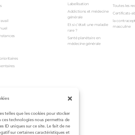
Labellisation
s
Toutes les re
Addictions et médecine
Certificats-a
générale
avail
la contracept
Et si c’était une maladie
masculine
nuel
rare ?
nstances
Santé planétaire en
médecine générale
rioritaires
mentaires
okies
ies telles que les cookies pour stocker
 à ces technologies nous permettra de
 ID uniques sur ce site. Le fait de ne
atif sur certaines caractéristiques et