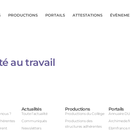
S
PRODUCTIONS
PORTAILS
ATTESTATIONS
ÉVÈNEME
té au travail
Actualités
Productions
Portails
nous ?
Toute l’actualité
Productions du Collège
Annuaire D
dhérentes
Communiqués
Productions des
Archimede.f
structures adhérentes
rent
Newsletters
Ebmfrance.n