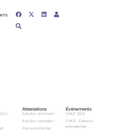
NTS
Attestations
Évènements
U/DIU
Activité « sommeil »
CMGF 2025
r
Activité « otologie »
CMGF - Editions
précédentes
et
Parcours triennal