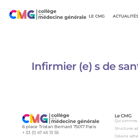
LE CMG
ACTUALITÉ
Infirmier (e) s de san
Le CMG
Qui sommes 
6 place Tristan Bernard 75017 Paris
Structures a
+ 33 (1) 47 45 13 55
Dévenir adhé