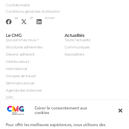
Confidentialité
Conditions générales d'utilisation
Conception : John Brightman
Le CMG
Actualités
Qui sommes nous ?
Toute l’actualité
Structures adhérentes
Communiqués
Dévenir adhérent
Newsletters
Interlocuteurs
International
Groupes de travail
Séminaire annuel
Agenda des instances
DPC
CSI
Gérer le consentement aux
Orientations prioritaires
cookies
Textes règlementaires
Productions
Portails
Pour offrir les meilleures expériences, nous utilisons des
Productions du Collège
Annuaire DU/DIU