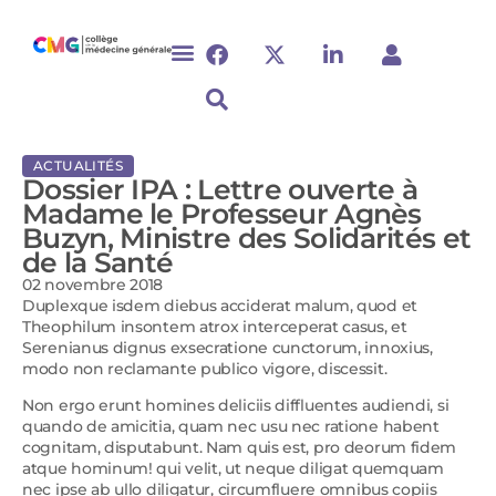
ACTUALITÉS
Dossier IPA : Lettre ouverte à
Madame le Professeur Agnès
Buzyn, Ministre des Solidarités et
de la Santé
02 novembre 2018
Duplexque isdem diebus acciderat malum, quod et
Theophilum insontem atrox interceperat casus, et
Serenianus dignus exsecratione cunctorum, innoxius,
modo non reclamante publico vigore, discessit.
Non ergo erunt homines deliciis diffluentes audiendi, si
quando de amicitia, quam nec usu nec ratione habent
cognitam, disputabunt. Nam quis est, pro deorum fidem
atque hominum! qui velit, ut neque diligat quemquam
nec ipse ab ullo diligatur, circumfluere omnibus copiis