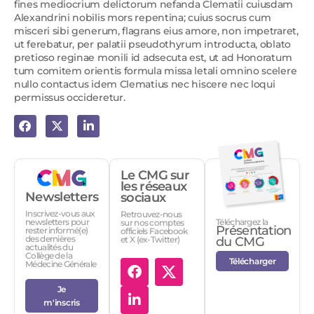
fines mediocrium delictorum nefanda Clematii cuiusdam
Alexandrini nobilis mors repentina; cuius socrus cum
misceri sibi generum, flagrans eius amore, non impetraret,
ut ferebatur, per palatii pseudothyrum introducta, oblato
pretioso reginae monili id adsecuta est, ut ad Honoratum
tum comitem orientis formula missa letali omnino scelere
nullo contactus idem Clematius nec hiscere nec loqui
permissus occideretur.
Le CMG sur
les réseaux
Newsletters
sociaux
Inscrivez-vous aux
Retrouvez-nous
Téléchargez la
newsletters pour
sur nos comptes
Présentation
rester informé(e)
officiels Facebook
des dernières
et X (ex-Twitter)
du CMG
actualités du
Collège de la
Télécharger
Médecine Générale
Je
m'inscris