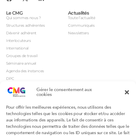
Le CMG
Actualités
Qui sommes nous ?
Toute l’actualité
Structures adhérentes
Communiqués
Dévenir adhérent
Newsletters
Interlocuteurs
International
Groupes de travail
Séminaire annuel
Agenda des instances
DPC
CSI
Gérer le consentement aux
cookies
Orientations prioritaires
Textes règlementaires
Productions
Portails
Pour offrir les meilleures expériences, nous utilisons des
Productions du Collège
Annuaire DU/DIU
technologies telles que les cookies pour stocker et/ou accéder
Productions des structures
Archimede.fr
aux informations des appareils. Le fait de consentir à ces
adhérentes
technologies nous permettra de traiter des données telles que le
Ebmfrance.net
Labellisation
comportement de navigation ou les ID uniques sur ce site. Le fait
Toutes les recos