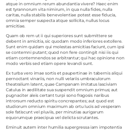
atque in omnium rerum abundantia vivere? Haec enim
est tyrannorum vita nimirum, in qua nulla fides, nulla
caritas, nulla stabilis benevolentiae potest esse fiducia,
omnia semper suspecta atque sollicita, nullus locus
amicitiae.
Quam ob rem ut ii qui superiores sunt submittere se
debent in amicitia, sic quodam modo inferiores extollere.
Sunt enim quidam qui molestas amicitias faciunt, cum ipsi
se contemni putant; quod non fere contingit nisi iis qui
etiam contemnendos se arbitrantur; qui hac opinione non
modo verbis sed etiam opere levandi sunt.
Ex turba vero imae sortis et paupertinae in tabernis aliqui
pernoctant vinariis, non nulli velariis umbraculorum
theatralium latent, quae Campanam imitatus lasciviam
Catulus in aedilitate sua suspendit omnium primus; aut
pugnaciter aleis certant turpi sono fragosis naribus
introrsum reducto spiritu concrepantes; aut quod est
studiorum omnium maximum ab ortu lucis ad vesperam
sole fatiscunt vel pluviis, per minutias aurigarum
equorumque praecipua vel delicta scrutantes.
Eminuit autem inter humilia supergressa iam impotentia