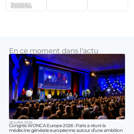
Newsletters
précédentes
En ce moment dans l'actu
28 juillet 2026
Congrès WONCA Europe 2026 : Paris a réuni la
médecine générale européenne autour d’une ambition
17 jui