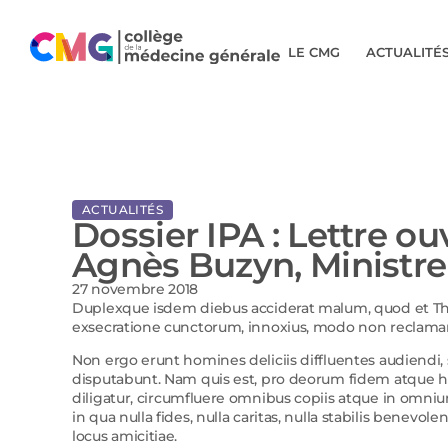
LE CMG
ACTUALITÉ
ACTUALITÉS
Dossier IPA : Lettre o
Agnès Buzyn, Ministre 
27 novembre 2018
Duplexque isdem diebus acciderat malum, quod et Th
exsecratione cunctorum, innoxius, modo non reclamant
Non ergo erunt homines deliciis diffluentes audiendi
disputabunt. Nam quis est, pro deorum fidem atque h
diligatur, circumfluere omnibus copiis atque in omn
in qua nulla fides, nulla caritas, nulla stabilis benevol
locus amicitiae.