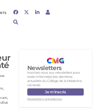
NTS
eur
nté
Newsletters
Inscrivez-vous aux newsletters pour
nus
rester informé(e) des dernières
actualités du Collège de la Médecine
Générale
am,
Je m'inscris
irum,
Newsletters précédentes
ullus