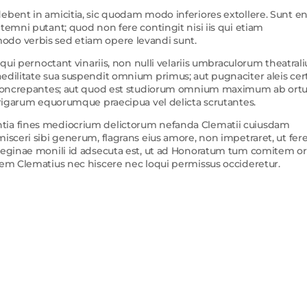
ebent in amicitia, sic quodam modo inferiores extollere. Sunt e
temni putant; quod non fere contingit nisi iis qui etiam
odo verbis sed etiam opere levandi sunt.
iqui pernoctant vinariis, non nulli velariis umbraculorum theatral
edilitate sua suspendit omnium primus; aut pugnaciter aleis cer
u concrepantes; aut quod est studiorum omnium maximum ab ortu 
aurigarum equorumque praecipua vel delicta scrutantes.
ntia fines mediocrium delictorum nefanda Clematii cuiusdam
isceri sibi generum, flagrans eius amore, non impetraret, ut fere
 reginae monili id adsecuta est, ut ad Honoratum tum comitem or
dem Clematius nec hiscere nec loqui permissus occideretur.