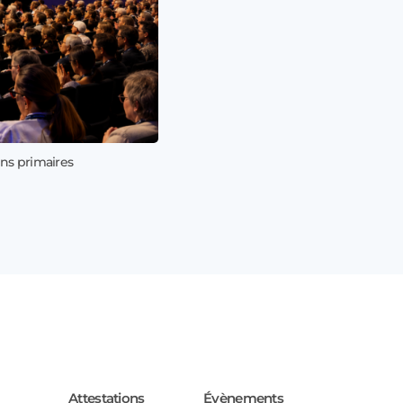
ns primaires
17 juillet 202
Profitez de
Attestations
Évènements