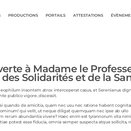
S
PRODUCTIONS
PORTAILS
ATTESTATIONS
ÉVÈNEME
uverte à Madame le Profess
des Solidarités et de la Sa
eophilum insontem atrox interceperat casus, et Serenianus dig
e publico vigore, discessit.
, si quando de amicitia, quam nec usu nec ratione habent cognit
ominum! qui velit, ut neque diligat quemquam nec ipse ab ullo
ium rerum abundantia vivere? Haec enim est tyrannorum vita nim
entiae potest esse fiducia, omnia semper suspecta atque sollicita, n