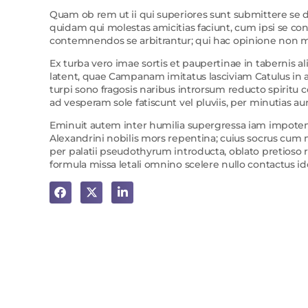
Quam ob rem ut ii qui superiores sunt submittere se d
quidam qui molestas amicitias faciunt, cum ipsi se con
contemnendos se arbitrantur; qui hac opinione non m
Ex turba vero imae sortis et paupertinae in tabernis al
latent, quae Campanam imitatus lasciviam Catulus in a
turpi sono fragosis naribus introrsum reducto spirit
ad vesperam sole fatiscunt vel pluviis, per minutias 
Eminuit autem inter humilia supergressa iam impote
Alexandrini nobilis mors repentina; cuius socrus cum m
per palatii pseudothyrum introducta, oblato pretioso
formula missa letali omnino scelere nullo contactus i