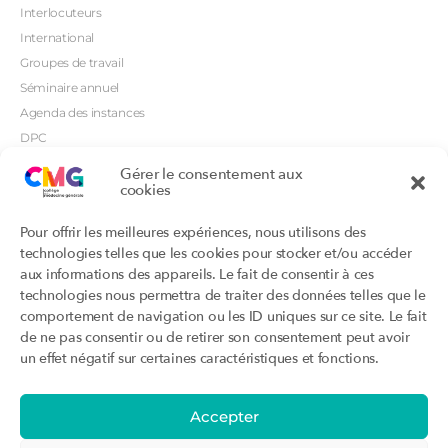
Interlocuteurs
International
Groupes de travail
Séminaire annuel
Agenda des instances
DPC
CSI
Gérer le consentement aux
cookies
Orientations prioritaires
Textes règlementaires
Productions
Portails
Pour offrir les meilleures expériences, nous utilisons des
Productions du Collège
Annuaire DU/DIU
technologies telles que les cookies pour stocker et/ou accéder
Productions des structures
Archimede.fr
aux informations des appareils. Le fait de consentir à ces
adhérentes
technologies nous permettra de traiter des données telles que le
Ebmfrance.net
Labellisation
comportement de navigation ou les ID uniques sur ce site. Le fait
Toutes les recos
de ne pas consentir ou de retirer son consentement peut avoir
Addictions et médecine générale
Certificats-absurdes.fr
un effet négatif sur certaines caractéristiques et fonctions.
Et si c’était une maladie rare ?
la contraception dite masculine
Santé planétaire en médecine
générale
Accepter
Attestations
Évènements
Activité « sommeil »
CMGF 2025