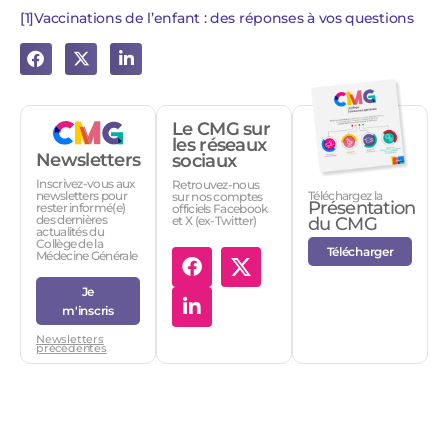
[1]
Vaccinations de l’enfant : des réponses à vos questions
Le CMG sur
les réseaux
Newsletters
sociaux
Inscrivez-vous aux
Retrouvez-nous
Téléchargez la
newsletters pour
sur nos comptes
Présentation
rester informé(e)
officiels Facebook
des dernières
et X (ex-Twitter)
du CMG
actualités du
Collège de la
Télécharger
Médecine Générale
Je
m'inscris
Newsletters
précédentes