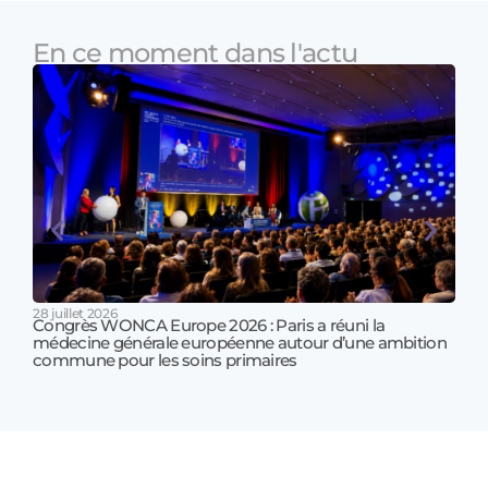
En ce moment dans l'actu
28 juillet 2026
Congrès WONCA Europe 2026 : Paris a réuni la
médecine générale européenne autour d’une ambition
17 jui
commune pour les soins primaires
Prof
!