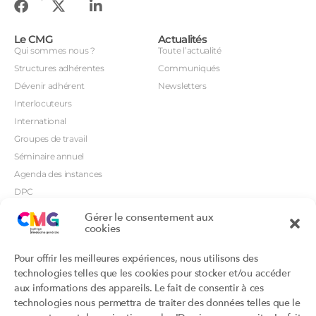
Le CMG
Actualités
Qui sommes nous ?
Toute l’actualité
Structures adhérentes
Communiqués
Dévenir adhérent
Newsletters
Interlocuteurs
International
Groupes de travail
Séminaire annuel
Agenda des instances
DPC
CSI
Gérer le consentement aux
cookies
Orientations prioritaires
Textes règlementaires
Productions
Portails
Pour offrir les meilleures expériences, nous utilisons des
Productions du Collège
Annuaire DU/DIU
technologies telles que les cookies pour stocker et/ou accéder
Productions des structures
Archimede.fr
aux informations des appareils. Le fait de consentir à ces
adhérentes
technologies nous permettra de traiter des données telles que le
Ebmfrance.net
Labellisation