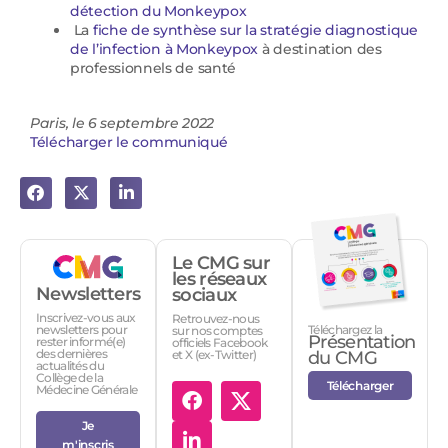
détection du Monkeypox
La
fiche de synthèse sur la stratégie diagnostique
de l’infection à Monkeypox
à destination des
professionnels de santé
Paris, le 6 septembre 2022
Télécharger le communiqué
Le CMG sur
les réseaux
Newsletters
sociaux
Inscrivez-vous aux
Retrouvez-nous
Téléchargez la
newsletters pour
sur nos comptes
Présentation
rester informé(e)
officiels Facebook
des dernières
et X (ex-Twitter)
du CMG
actualités du
Collège de la
Télécharger
Médecine Générale
Je
m'inscris