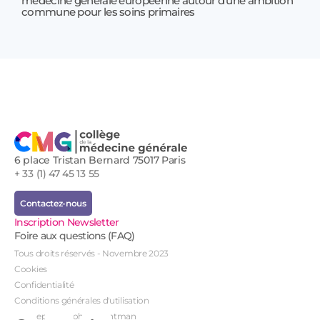
médecine générale européenne autour d’une ambition
17 jui
commune pour les soins primaires
Prof
!
6 place Tristan Bernard 75017 Paris
+ 33 (1) 47 45 13 55
Contactez-nous
Inscription Newsletter
Foire aux questions (FAQ)
Tous droits réservés - Novembre 2023
Cookies
Confidentialité
Conditions générales d'utilisation
Conception : John Brightman