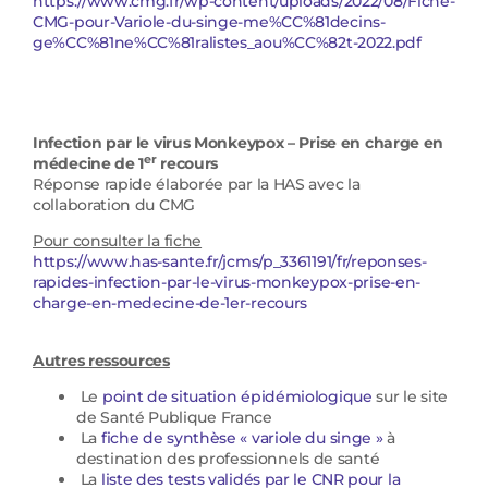
https://www.cmg.fr/wp-content/uploads/2022/08/Fiche-
CMG-pour-Variole-du-singe-me%CC%81decins-
ge%CC%81ne%CC%81ralistes_aou%CC%82t-2022.pdf
Infection par le virus Monkeypox – Prise en charge en
er
médecine de 1
recours
Réponse rapide élaborée par la HAS avec la
collaboration du CMG
Pour consulter la fiche
https://www.has-sante.fr/jcms/p_3361191/fr/reponses-
rapides-infection-par-le-virus-monkeypox-prise-en-
charge-en-medecine-de-1er-recours
Autres ressources
Le
point de situation épidémiologique
sur le site
de Santé Publique France
La
fiche de synthèse « variole du singe »
à
destination des professionnels de santé
La
liste des tests validés par le CNR pour la