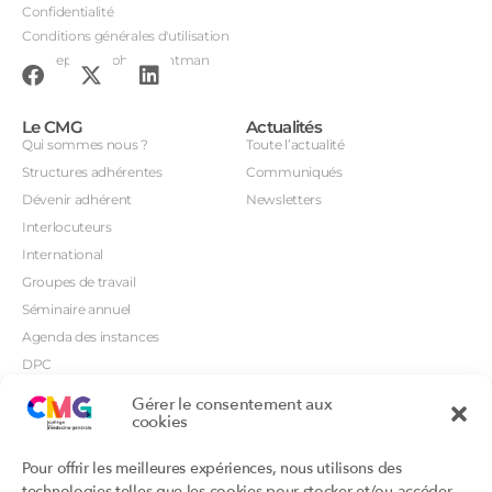
Confidentialité
Conditions générales d'utilisation
Conception : John Brightman
Le CMG
Actualités
Qui sommes nous ?
Toute l’actualité
Structures adhérentes
Communiqués
Dévenir adhérent
Newsletters
Interlocuteurs
International
Groupes de travail
Séminaire annuel
Agenda des instances
DPC
CSI
Gérer le consentement aux
cookies
Orientations prioritaires
Textes règlementaires
Productions
Portails
Pour offrir les meilleures expériences, nous utilisons des
Productions du Collège
Annuaire DU/DIU
technologies telles que les cookies pour stocker et/ou accéder