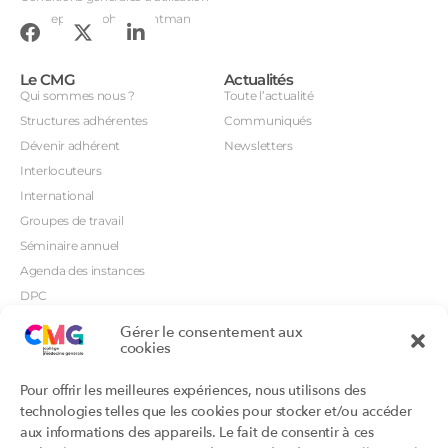
Conception : John Brightman
Le CMG
Actualités
Qui sommes nous ?
Toute l’actualité
Structures adhérentes
Communiqués
Dévenir adhérent
Newsletters
Interlocuteurs
International
Groupes de travail
Séminaire annuel
Agenda des instances
DPC
CSI
Gérer le consentement aux
cookies
Orientations prioritaires
Textes règlementaires
Productions
Portails
Pour offrir les meilleures expériences, nous utilisons des
Productions du Collège
Annuaire DU/DIU
technologies telles que les cookies pour stocker et/ou accéder
Productions des structures
Archimede.fr
aux informations des appareils. Le fait de consentir à ces
adhérentes