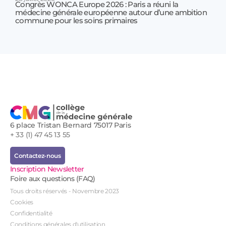
Congrès WONCA Europe 2026 : Paris a réuni la
médecine générale européenne autour d’une ambition
17 jui
commune pour les soins primaires
Prof
!
6 place Tristan Bernard 75017 Paris
+ 33 (1) 47 45 13 55
Contactez-nous
Inscription Newsletter
Foire aux questions (FAQ)
Tous droits réservés - Novembre 2023
Cookies
Confidentialité
Conditions générales d'utilisation