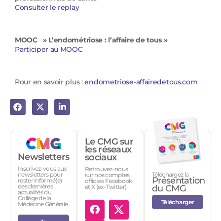
Consulter le replay
MOOC » L’endométriose : l’affaire de tous »
Participer au MOOC
Pour en savoir plus :
endometriose-affairedetous.com
Le CMG sur
les réseaux
Newsletters
sociaux
Inscrivez-vous aux
Retrouvez-nous
Téléchargez la
newsletters pour
sur nos comptes
Présentation
rester informé(e)
officiels Facebook
des dernières
et X (ex-Twitter)
du CMG
actualités du
Collège de la
Télécharger
Médecine Générale