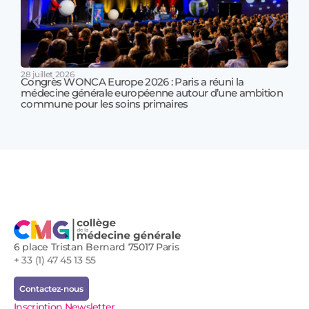
28 juillet 2026
Congrès WONCA Europe 2026 : Paris a réuni la
médecine générale européenne autour d’une ambition
17 jui
commune pour les soins primaires
Prof
!
6 place Tristan Bernard 75017 Paris
+ 33 (1) 47 45 13 55
Contactez-nous
Inscription Newsletter