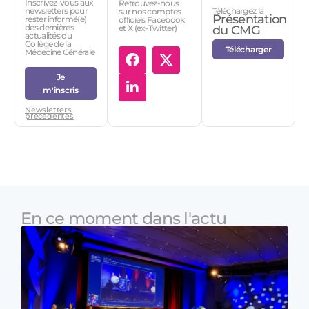
Inscrivez-vous aux
Retrouvez-nous
Téléchargez la
newsletters pour
sur nos comptes
Présentation
rester informé(e)
officiels Facebook
des dernières
et X (ex-Twitter)
du CMG
actualités du
Collège de la
Télécharger
Médecine Générale
Je
m'inscris
Newsletters
précédentes
En ce moment dans l'actu