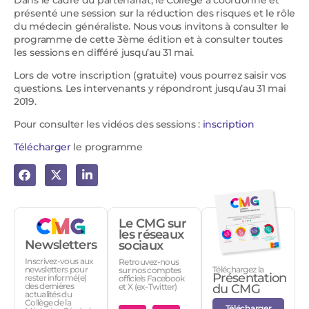
Dans le cadre du partenariat, le Collège a coordonné et
présenté une session sur la réduction des risques et le rôle
du médecin généraliste. Nous vous invitons à consulter le
programme de cette 3ème édition et à consulter toutes
les sessions en différé jusqu’au 31 mai.
Lors de votre inscription (gratuite) vous pourrez saisir vos
questions. Les intervenants y répondront jusqu’au 31 mai
2019.
Pour consulter les vidéos des sessions :
inscription
Télécharger
le programme
Le CMG sur
les réseaux
Newsletters
sociaux
Inscrivez-vous aux
Retrouvez-nous
Téléchargez la
newsletters pour
sur nos comptes
Présentation
rester informé(e)
officiels Facebook
des dernières
et X (ex-Twitter)
du CMG
actualités du
Collège de la
Télécharger