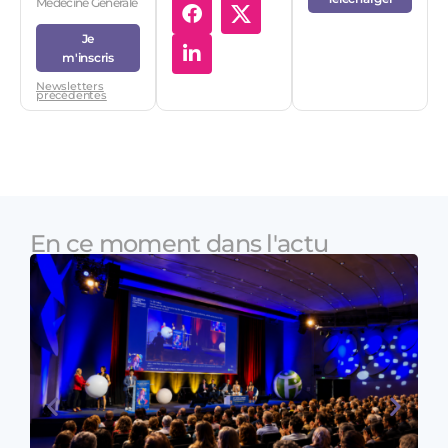
Médecine Générale
Je
m'inscris
Newsletters
précédentes
En ce moment dans l'actu