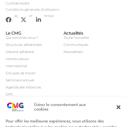
Confidentialité
Conditions générales d'utilisation
Conception : John Brightman
Le CMG
Actualités
Qui sommes nous ?
Toute l’actualité
Structures adhérentes
Communiqués
Dévenir adhérent
Newsletters
Interlocuteurs
International
Groupes de travail
Séminaire annuel
Agenda des instances
DPC
CSI
Gérer le consentement aux
cookies
Orientations prioritaires
Textes règlementaires
Productions
Portails
Pour offrir les meilleures expériences, nous utilisons des
Productions du Collège
Annuaire DU/DIU