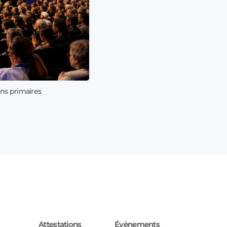
ns primaires
17 juillet 202
Profitez de
Attestations
Évènements