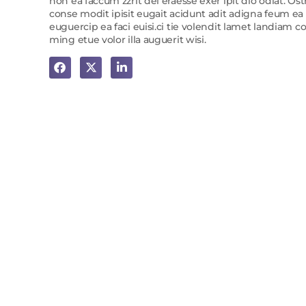
non ea faccum zzrit del eraesse exer ipit dio odiat. O
conse modit ipisit eugait acidunt adit adigna feum ea 
euguercip ea faci euisi.ci tie volendit lamet landiam 
ming etue volor illa auguerit wisi.