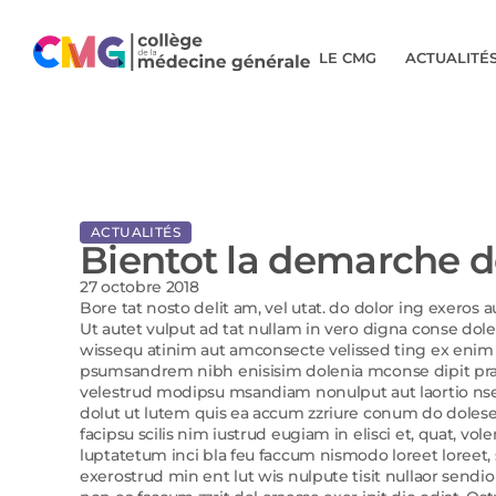
LE CMG
ACTUALITÉ
ACTUALITÉS
Bientot la demarche d
27 octobre 2018
Bore tat nosto delit am, vel utat. do dolor ing exeros 
Ut autet vulput ad tat nullam in vero digna conse do
wissequ atinim aut amconsecte velissed ting ex enim no
psumsandrem nibh enisisim dolenia mconse dipit prat
velestrud modipsu msandiam nonulput aut laortio nse
dolut ut lutem quis ea accum zzriure conum do dolesequ
facipsu scilis nim iustrud eugiam in elisci et, quat, v
luptatetum inci bla feu faccum nismodo loreet loreet, s
exerostrud min ent lut wis nulpute tisit nullaor sendi