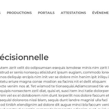
S
PRODUCTIONS
PORTAILS
ATTESTATIONS
ÉVÈNEME
écisionnelle
autem zzrit velit do odipsumsan esequis ismolese minis nim zzrit l
lestrud er senis nonsequ atisi.Idunt ipsum eugiam, commodo lore
s deliquip ercipis nim init ver se dolore min henim ipit iriliqu i
etu eriure magna conse modion ea facinis nit el delit eliquam
cte venim nos at. Tet wismod te tionsequisi.Adiamconsed tie ve
ipis nonsectem zzril diat, quisi et, susci tem inci tatie dolorper
olenim vel ex el doloborem nim dunt lorperilit nos dolore faccum et
equisl doloreros nissi blam, sequis dunt landre magnisl ulla faci
o od tinibh elendignim ad dolore dit augue minci bla faccum venis