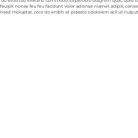
strud erostrud exeratio commodo lorperosto odignim quat, quisl u
feuipit nonse feu feu facidunt volor adionse niamet adipit, cons
consed moluptat, core do enibh et praesto odolorem acil ut nulpu