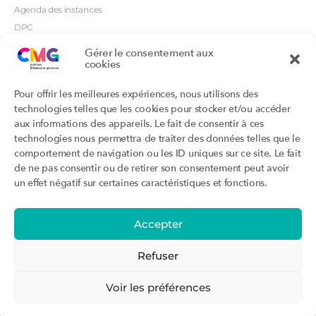
Agenda des instances
DPC
CSI
Gérer le consentement aux
cookies
Orientations prioritaires
Textes règlementaires
Productions
Portails
Pour offrir les meilleures expériences, nous utilisons des
Productions du Collège
Annuaire DU/DIU
technologies telles que les cookies pour stocker et/ou accéder
Productions des structures
Archimede.fr
aux informations des appareils. Le fait de consentir à ces
adhérentes
technologies nous permettra de traiter des données telles que le
Ebmfrance.net
Labellisation
comportement de navigation ou les ID uniques sur ce site. Le fait
Toutes les recos
de ne pas consentir ou de retirer son consentement peut avoir
Addictions et médecine générale
Certificats-absurdes.fr
un effet négatif sur certaines caractéristiques et fonctions.
Et si c’était une maladie rare ?
la contraception dite masculine
Santé planétaire en médecine
générale
Accepter
Attestations
Évènements
Activité « sommeil »
CMGF 2025
Refuser
Activité « otologie »
CMGF - Editions précédentes
Parcours triennal
WONCA Europe 2026
Voir les préférences
Agenda