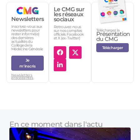
Le CMG sur
les réseaux
Newsletters
sociaux
Inscrivez-vous aux
Retrouvez-nous
Téléchargez la
newsletters pour
sur nos comptes
Présentation
rester informé(e)
officiels Facebook
des dernières
et X (ex-Twitter)
du CMG
actualités du
Collège de la
Télécharger
Médecine Générale
Je
m'inscris
Newsletters
précédentes
En ce moment dans l'actu