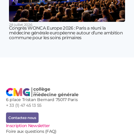
28 juillet 2026
Congrès WONCA Europe 2026 : Paris a réuni la
médecine générale européenne autour d’une ambition
17 jui
commune pour les soins primaires
Prof
!
6 place Tristan Bernard 75017 Paris
+ 33 (1) 47 45 13 55
Contactez-nous
Inscription Newsletter
Foire aux questions (FAQ)