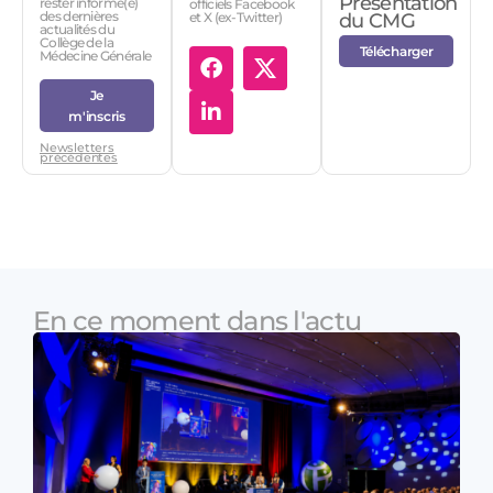
Présentation
rester informé(e)
officiels Facebook
des dernières
et X (ex-Twitter)
du CMG
actualités du
Collège de la
Télécharger
Médecine Générale
Je
m'inscris
Newsletters
précédentes
En ce moment dans l'actu