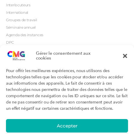
Interlocuteurs
International
Groupes de travail
Séminaire annuel
Agenda des instances
DPC
CSI
Gérer le consentement aux
cookies
Orientations prioritaires
Textes règlementaires
Productions
Portails
Pour offrir les meilleures expériences, nous utilisons des
Productions du Collège
Annuaire DU/DIU
technologies telles que les cookies pour stocker et/ou accéder
Productions des structures
Archimede.fr
aux informations des appareils. Le fait de consentir à ces
adhérentes
technologies nous permettra de traiter des données telles que le
Ebmfrance.net
Labellisation
comportement de navigation ou les ID uniques sur ce site. Le fait
Toutes les recos
de ne pas consentir ou de retirer son consentement peut avoir
Addictions et médecine générale
Certificats-absurdes.fr
un effet négatif sur certaines caractéristiques et fonctions.
Et si c’était une maladie rare ?
la contraception dite masculine
Santé planétaire en médecine
générale
Accepter
Attestations
Évènements
Activité « sommeil »
CMGF 2025