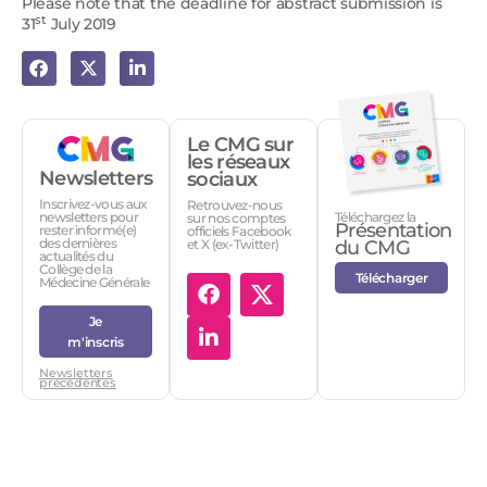
Please note that the deadline for abstract submission is
st
31
July 2019
Le CMG sur
les réseaux
Newsletters
sociaux
Inscrivez-vous aux
Retrouvez-nous
Téléchargez la
newsletters pour
sur nos comptes
Présentation
rester informé(e)
officiels Facebook
des dernières
et X (ex-Twitter)
du CMG
actualités du
Collège de la
Télécharger
Médecine Générale
Je
m'inscris
Newsletters
précédentes