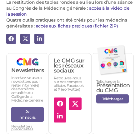
La restitution des tables rondes a eu lieu lors d’une séance
au Congrès de la Médecine générale :
accès à la vidéo de
la session
Quatre outils pratiques ont été créés pour les médecins
généralistes :
accès aux fiches pratiques (fichier ZIP)
Le CMG sur
les réseaux
Newsletters
sociaux
Inscrivez-vous aux
Retrouvez-nous
Téléchargez la
newsletters pour
sur nos comptes
Présentation
rester informé(e)
officiels Facebook
des dernières
et X (ex-Twitter)
du CMG
actualités du
Collège de la
Télécharger
Médecine Générale
Je
m'inscris
Newsletters
précédentes