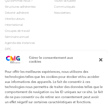
Qui sommes nous ?
Toute l’actualité
Structures adhérentes
Communiqués
Dévenir adhérent
Newsletters
Interlocuteurs
International
Groupes de travail
Séminaire annuel
Agenda des instances
DPC
CSI
Gérer le consentement aux
cookies
Orientations prioritaires
Textes règlementaires
Productions
Portails
Pour offrir les meilleures expériences, nous utilisons des
Productions du Collège
Annuaire DU/DIU
technologies telles que les cookies pour stocker et/ou accéder
Productions des structures
Archimede.fr
aux informations des appareils. Le fait de consentir à ces
adhérentes
technologies nous permettra de traiter des données telles que le
Ebmfrance.net
Labellisation
comportement de navigation ou les ID uniques sur ce site. Le fait
Toutes les recos
de ne pas consentir ou de retirer son consentement peut avoir
Addictions et médecine générale
Certificats-absurdes.fr
un effet négatif sur certaines caractéristiques et fonctions.
Et si c’était une maladie rare ?
la contraception dite masculine