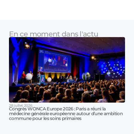
En ce moment dans l'actu
28 juillet 2026
Congrès WONCA Europe 2026 : Paris a réuni la
médecine générale européenne autour d’une ambition
17 jui
commune pour les soins primaires
Prof
!