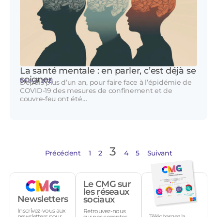
La santé mentale : en parler, c’est déjà se
soigner
06 avril 2021
Depuis plus d’un an, pour faire face à l’épidémie de
COVID-19 des mesures de confinement et de
couvre-feu ont été…
3
Précédent
1
2
4
5
Suivant
Le CMG sur
les réseaux
Newsletters
sociaux
Inscrivez-vous aux
Retrouvez-nous
Téléchargez la
newsletters pour
sur nos comptes