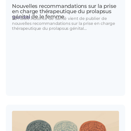
Nouvelles recommandations sur la prise
en charge thérapeutique du prolapsus
génital de le femme
15 juin 2021
La Haute Autorité de Santé vient de publier de
nouvelles recommandations sur la prise en charge
thérapeutique du prolapsus génital…