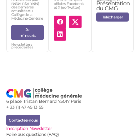
Présentation
rester informé(e)
officiels Facebook
des dernières
et X (ex-Twitter)
du CMG
actualités du
Collège de la
Télécharger
Médecine Générale
Je
m'inscris
Newsletters
précédentes
6 place Tristan Bernard 75017 Paris
+ 33 (1) 47 45 13 55
Contactez-nous
Inscription Newsletter
Foire aux questions (FAQ)