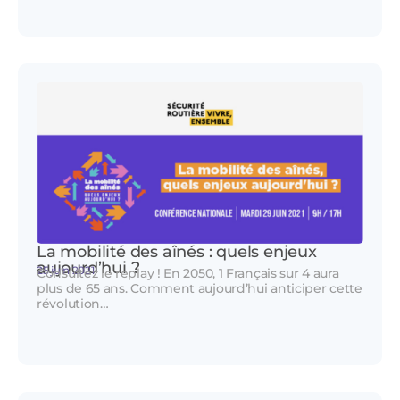
La mobilité des aînés : quels enjeux
aujourd’hui ?
25 juin 2021
Consultez le replay ! En 2050, 1 Français sur 4 aura
plus de 65 ans. Comment aujourd’hui anticiper cette
révolution…