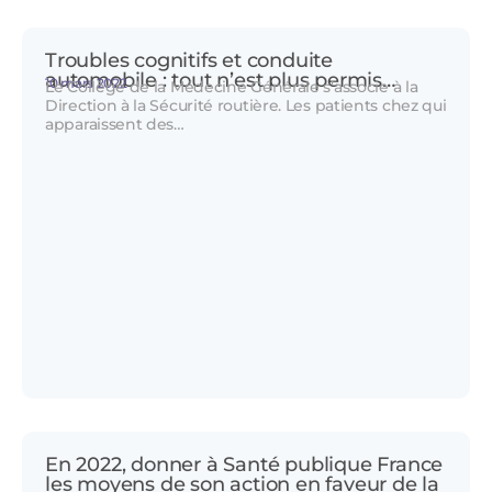
Troubles cognitifs et conduite
automobile : tout n’est plus permis…
10 mars 2022
Le Collège de la Médecine Générale s’associe à la
Direction à la Sécurité routière. Les patients chez qui
apparaissent des…
En 2022, donner à Santé publique France
les moyens de son action en faveur de la