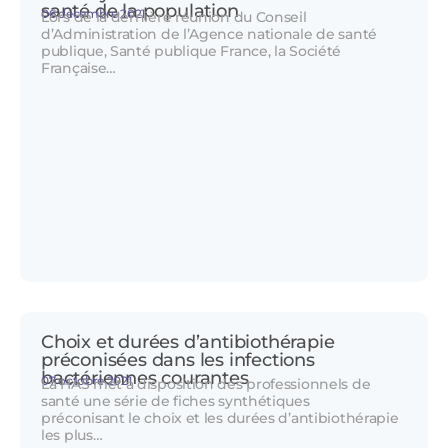
santé de la population
06 décembre 2021
Lors de la dernière réunion du Conseil
d’Administration de l’Agence nationale de santé
publique, Santé publique France, la Société
Française…
Choix et durées d’antibiothérapie
préconisées dans les infections
bactériennes courantes
07 octobre 2021
La HAS met à disposition des professionnels de
santé une série de fiches synthétiques
préconisant le choix et les durées d’antibiothérapie
les plus…