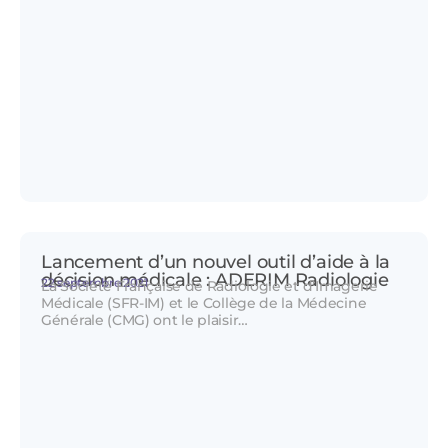
Lancement d’un nouvel outil d’aide à la
décision médicale : ADERIM Radiologie
22 septembre 2021
La Société Française de Radiologie et d’Imagerie
Médicale (SFR-IM) et le Collège de la Médecine
Générale (CMG) ont le plaisir…