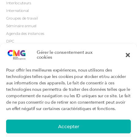
Interlocuteurs
International
Groupes de travail
Séminaire annuel
Agenda des instances
DPC
CSI
Gérer le consentement aux
cookies
Orientations prioritaires
Textes règlementaires
Productions
Portails
Pour offrir les meilleures expériences, nous utilisons des
Productions du Collège
Annuaire DU/DIU
technologies telles que les cookies pour stocker et/ou accéder
Productions des structures
Archimede.fr
aux informations des appareils. Le fait de consentir à ces
adhérentes
technologies nous permettra de traiter des données telles que le
Ebmfrance.net
Labellisation
comportement de navigation ou les ID uniques sur ce site. Le fait
Toutes les recos
de ne pas consentir ou de retirer son consentement peut avoir
Addictions et médecine générale
Certificats-absurdes.fr
un effet négatif sur certaines caractéristiques et fonctions.
Et si c’était une maladie rare ?
la contraception dite masculine
Santé planétaire en médecine
générale
Accepter
Attestations
Évènements
Activité « sommeil »
CMGF 2025