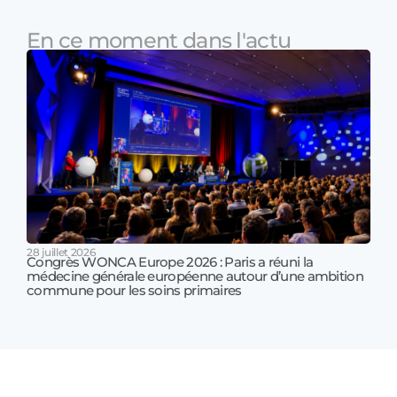
En ce moment dans l'actu
28 juillet 2026
Congrès WONCA Europe 2026 : Paris a réuni la
médecine générale européenne autour d’une ambition
17 jui
commune pour les soins primaires
Prof
!