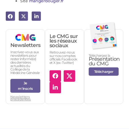
Site
mangerbouger.fr
Le CMG sur
les réseaux
Newsletters
sociaux
Inscrivez-vous aux
Retrouvez-nous
Téléchargez la
newsletters pour
sur nos comptes
Présentation
rester informé(e)
officiels Facebook
des dernières
et X (ex-Twitter)
du CMG
actualités du
Collège de la
Télécharger
Médecine Générale
Je
m'inscris
Newsletters
précédentes